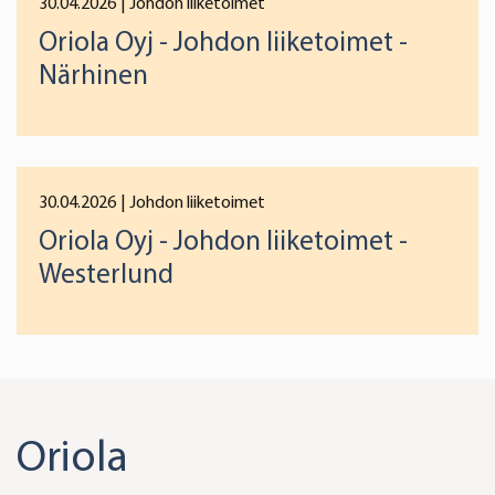
30.04.2026
| Johdon liiketoimet
We use cookies to offer you a better user experience,
Oriola Oyj - Johdon liiketoimet -
analyse traffic and for advertising. You may change your
preferences below or at any time later.
Närhinen
30.04.2026
| Johdon liiketoimet
Oriola Oyj - Johdon liiketoimet -
Westerlund
Oriola