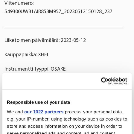
Viitenumero:
549300UWB1AIR85BM957_20230512150128_237
____________________________________________
Liiketoimen päivämäärä: 2023-05-12
Kauppapaikka: XHEL
Instrumentti tyyppi: OSAKE
ISIN: FI0009014351
Liiketoimen luonne: OSAKEPALKKION
Responsible use of your data
VASTAANOTTAMINEN
We and
our 1022 partners
process your personal data,
e.g. your IP-number, using technology such as cookies to
Liiketoimien yksityiskohtaiset tiedot
store and access information on your device in order to
serve personalized ads and content, ad and content