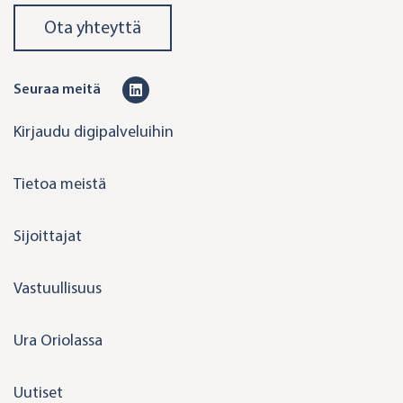
Ota yhteyttä
L
Seuraa meitä
i
Kirjaudu digipalveluihin
n
k
Tietoa meistä
e
d
Sijoittajat
i
n
Vastuullisuus
Ura Oriolassa
Uutiset