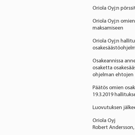
Oriola Oyj:n pörssi
Oriola Oyj:n omie
maksamiseen
Oriola Oyj:n halli
osakesäästöohjelm
Osakeannissa anne
osaketta osakesääs
ohjelman ehtojen 
Päätös omien osak
19.3.2019 hallituk
Luovutuksen jälkee
Oriola Oyj
Robert Andersson,