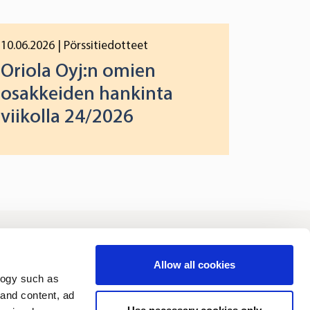
10.06.2026
| Pörssitiedotteet
Oriola Oyj:n omien
osakkeiden hankinta
viikolla 24/2026
joittajat
Vastuullisuus
Allow all cookies
logy such as
 and content, ad