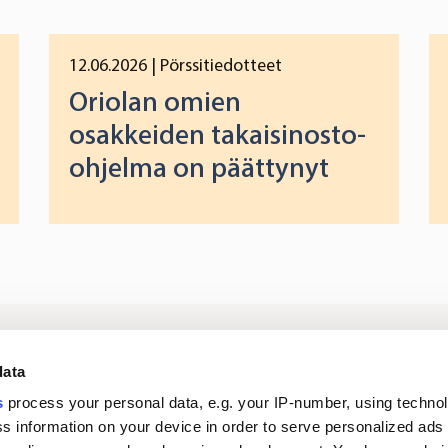
12.06.2026
| Pörssitiedotteet
Oriolan omien
osakkeiden takaisinosto-
ohjelma on päättynyt
Kirjaudu
Tietoa meistä
Si
data
digipalveluihin
s
process your personal data, e.g. your IP-number, using techno
s information on your device in order to serve personalized ads
Ura Oriolassa
Uutiset