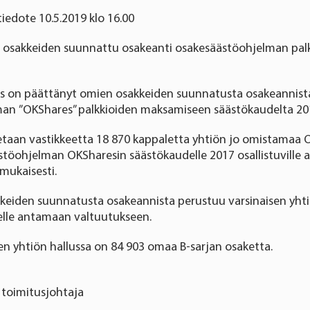
tiedote 10.5.2019 klo 16.00
n osakkeiden suunnattu osakeanti osakesäästöohjelman pal
tus on päättänyt omien osakkeiden suunnatusta osakeannista
an ”OKShares” palkkioiden maksamiseen säästökaudelta 20
taan vastikkeetta 18 870 kappaletta yhtiön jo omistamaa Or
töohjelman OKSharesin säästökaudelle 2017 osallistuville a
mukaisesti.
keiden suunnatusta osakeannista perustuu varsinaisen yh
selle antamaan valtuutukseen.
n yhtiön hallussa on 84 903 omaa B-sarjan osaketta.
 toimitusjohtaja