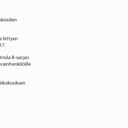
kkioiden
 liittyen
17.
iola B-sarjan
vainhenkilöille
tiökokouksen