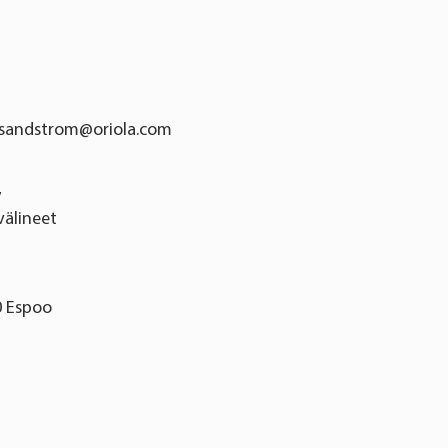
r.sandstrom@oriola.com
y
välineet
0 Espoo