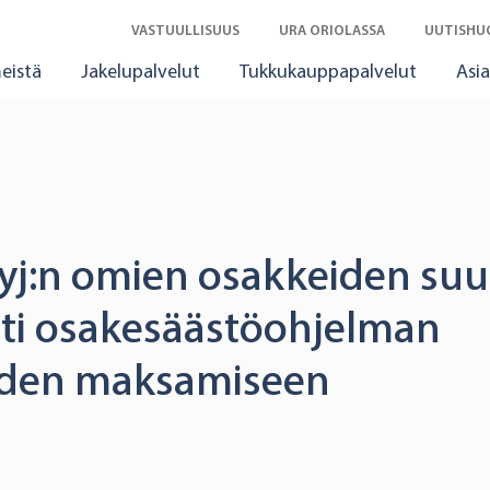
VASTUULLISUUS
URA ORIOLASSA
UUTISHU
eistä
Jakelupalvelut
Tukkukauppapalvelut
Asia
Oyj:n omien osakkeiden su
ti osakesäästöohjelman
iden maksamiseen