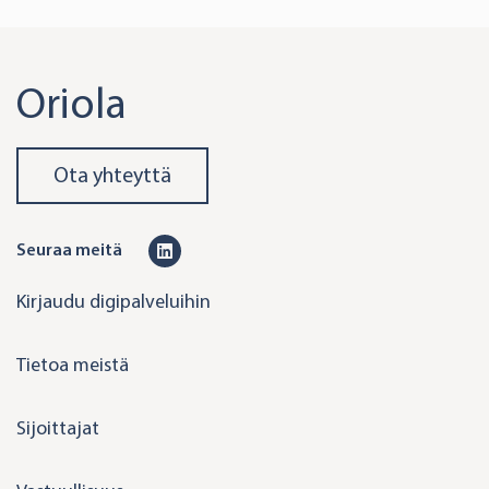
Oriola
Ota yhteyttä
L
Seuraa meitä
i
Kirjaudu digipalveluihin
n
k
Tietoa meistä
e
d
Sijoittajat
i
n