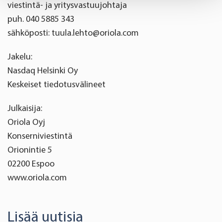
Find out more about how your personal data is processed
viestintä- ja yritysvastuujohtaja
and set your preferences in the
details section
.
puh. 040 5885 343
sähköposti: tuula.lehto@oriola.com
We use cookies to offer you a better user experience,
analyse traffic and for advertising. You may change your
Jakelu:
preferences below or at any time later.
Nasdaq Helsinki Oy
Keskeiset tiedotusvälineet
Julkaisija:
Oriola Oyj
Konserniviestintä
Orionintie 5
02200 Espoo
www.oriola.com
Lisää uutisia