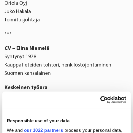
Oriola Oyj
Juko Hakala
toimitusjohtaja
***
CV – Elina Niemelä
Syntynyt 1978
Kauppatieteiden tohtori, henkilöstöjohtaminen
Suomen kansalainen
Keskeinen työura
2018–2021 Purmo Group, johtaja, Corporate
Development sekä liiketoiminta-alueen johtaja
Hydronic Controls
Responsible use of your data
2017–2018 Russell Reynolds Associates, johdon
We and
our 1022 partners
process your personal data,