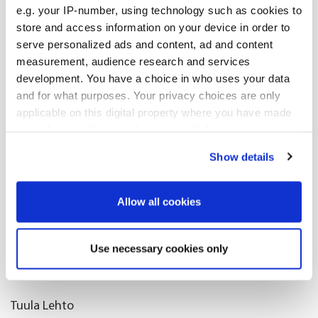
suorahakukonsultti
e.g. your IP-number, using technology such as cookies to
2012–2017 Outotec Oyj, useissa johtotehtävissä, kuten
store and access information on your device in order to
globaalin varaosaliiketoiminnan ja
serve personalized ads and content, ad and content
measurement, audience research and services
palveluliiketoiminnan kehityksen johtaja
development. You have a choice in who uses your data
Lisäksi tehtäviä HR-konsultoinnin parissa vuodesta
and for what purposes. Your privacy choices are only
2006, kuten Manager, People & Change Consulting
applicable on this digital property where you have made
PwC:llä ja Senior Manager, Human Capital Advisory
your choices. You can change or withdraw your consent
E&Y:lla.
any time from the Cookie Declaration or by clicking on
Show details
the Privacy trigger icon.
Lisätietoja:
If you allow, we would also like to:
Allow all cookies
Juko Hakala
Collect information about your geographical
toimitusjohtaja
location which can be accurate to within several
Use necessary cookies only
puh. 010 429 2109
meters
sähköposti: juko.hakala@oriola.com
Identify your device by actively scanning it for
specific characteristics (fingerprinting)
Tuula Lehto