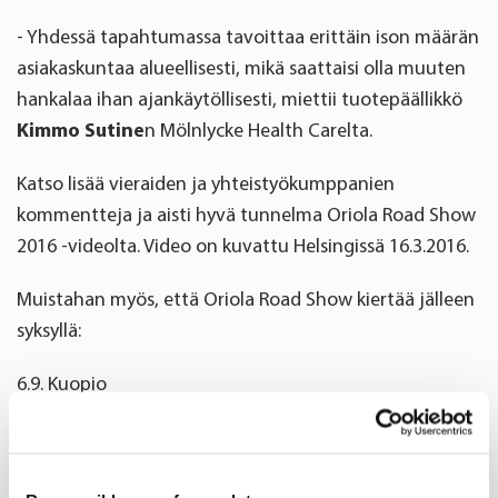
- Yhdessä tapahtumassa tavoittaa erittäin ison määrän
asiakaskuntaa alueellisesti, mikä saattaisi olla muuten
hankalaa ihan ajankäytöllisesti, miettii tuotepäällikkö
Kimmo Sutine
n Mölnlycke Health Carelta.
Katso lisää vieraiden ja yhteistyökumppanien
kommentteja ja aisti hyvä tunnelma Oriola Road Show
2016 -videolta. Video on kuvattu Helsingissä 16.3.2016.
Muistahan myös, että Oriola Road Show kiertää jälleen
syksyllä:
6.9. Kuopio
7.9. Joensuu
21.9. Jyväskylä
27.9. Oulu