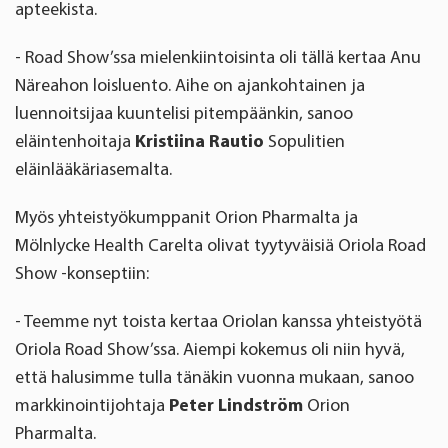
apteekista.
- Road Show’ssa mielenkiintoisinta oli tällä kertaa Anu
Näreahon loisluento. Aihe on ajankohtainen ja
luennoitsijaa kuuntelisi pitempäänkin, sanoo
eläintenhoitaja
Kristiina Rautio
Sopulitien
eläinlääkäriasemalta.
Myös yhteistyökumppanit Orion Pharmalta ja
Mölnlycke Health Carelta olivat tyytyväisiä Oriola Road
Show -konseptiin:
- Teemme nyt toista kertaa Oriolan kanssa yhteistyötä
Oriola Road Show’ssa. Aiempi kokemus oli niin hyvä,
että halusimme tulla tänäkin vuonna mukaan, sanoo
markkinointijohtaja
Peter Lindström
Orion
Pharmalta.