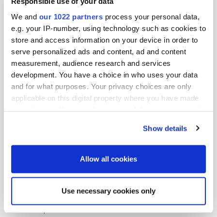
Responsible use of your data
We and
our 1022 partners
process your personal data,
Lisää uutisia
e.g. your IP-number, using technology such as cookies to
store and access information on your device in order to
serve personalized ads and content, ad and content
measurement, audience research and services
development. You have a choice in who uses your data
and for what purposes. Your privacy choices are only
applicable on this digital property where you have made
your choices. You can change or withdraw your consent
any time from the Cookie Declaration or by clicking on
Show details
the Privacy trigger icon.
If you allow, we would also like to:
Allow all cookies
Collect information about your geographical
location which can be accurate to within several
Use necessary cookies only
meters
17.06.2026
| News
Identify your device by actively scanning it for