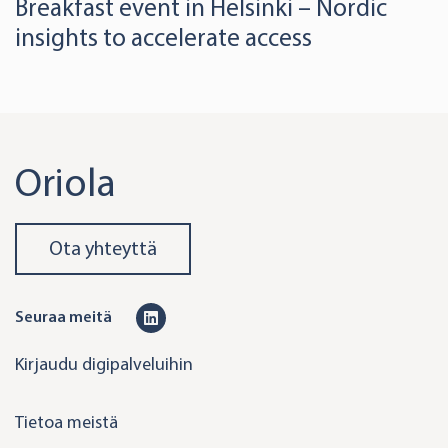
Breakfast event in Helsinki – Nordic
insights to accelerate access
Oriola
Ota yhteyttä
L
Seuraa meitä
i
Kirjaudu digipalveluihin
n
k
Tietoa meistä
e