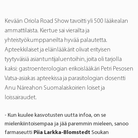
Kevään Oriola Road Show tavoitti yli 500 lääkealan
ammattilaista. Kiertue sai vierailta ja
yhteistyökumppaneilta hyvää palautetta.
Apteekkilaiset ja eläinlääkärit olivat erityisen
tyytyväisiä asiantuntijaluentoihin, joita oli tarjolla
kaksi: gastroenterologian erikoislääkäri
Petri Pesosen
Vatsa-asiakas apteekissa ja parasitologian dosentti
Anu Näreahon
Suomalaiskoirien loiset ja
loissairaudet.
- Kun kuulee kasvotusten uutta infoa, on se
mielenkiintoisempaa ja jää paremmin mieleen, sanoo
farmaseutti
Piia Larkka-Blomstedt
Soukan