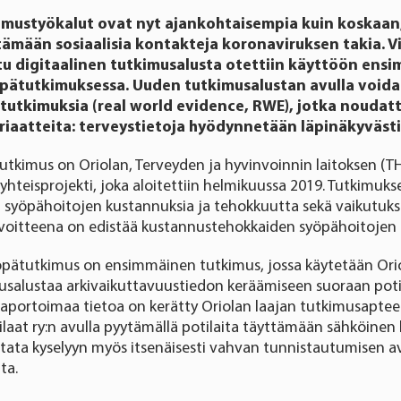
kimustyökalut ovat nyt ajankohtaisempia kuin koskaan,
ämään sosiaalisia kontakteja koronaviruksen takia. Vi
tu digitaalinen tutkimusalusta otettiin käyttöön ens
öpätutkimuksessa. Uuden tutkimusalustan avulla void
tutkimuksia (real world evidence, RWE), jotka noudatt
iaatteita: terveystietoja hyödynnetään läpinäkyvästi
utkimus on Oriolan, Terveyden ja hyvinvoinnin laitoksen (
yhteisprojekti, joka aloitettiin helmikuussa 2019. Tutkimuks
i syöpähoitojen kustannuksia ja tehokkuutta sekä vaikutuks
voitteena on edistää kustannustehokkaiden syöpähoitojen 
yöpätutkimus on ensimmäinen tutkimus, jossa käytetään Ori
musalustaa arkivaikuttavuustiedon keräämiseen suoraan potil
raportoimaa tietoa on kerätty Oriolan laajan tutkimusaptee
at ry:n avulla pyytämällä potilaita täyttämään sähköinen 
stata kyselyyn myös itsenäisesti vahvan tunnistautumisen av
ta.