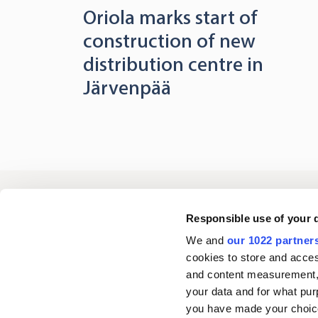
Oriola marks start of
construction of new
distribution centre in
Järvenpää
Oriola
Responsible use of your 
We and
our 1022 partner
cookies to store and acces
Ota yhteyttä
and content measurement,
your data and for what pur
you have made your choice
Seuraa meitä
L