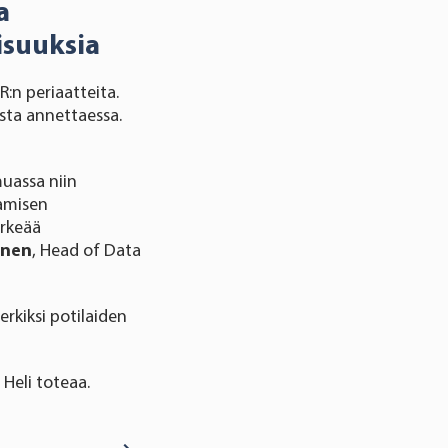
a
isuuksia
:n periaatteita.
sta annettaessa.
uassa niin
aamisen
ärkeää
onen
, Head of Data
rkiksi potilaiden
Heli toteaa.