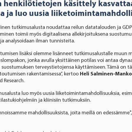
 henkilötietojen käsittely kasvatta
a ja luo uusia liiketoimintamahdoll
linen tutkimusalusta noudattaa reilun datatalouden ja GDPR
inen toimii myös digitaalisena allekirjoituksena suostumu
 ja analysoidaan ilman tunnisteita.
tumisen lisäksi olemme lisänneet tutkimusalustalle muun m
lompakon, jonka avulla yksittäinen potilas voi antaa dyn
 suostumuksen terveystietojensa käyttämiseen. Tämä on t
itoutumisen rakentamisessa”, kertoo
Heli Salminen-Mank
d Research.
musalusta luo myös uusia liiketoimintamahdollisuuksia, esime
lastukiohjelmiin ja kliinisiin tutkimuksiin.
noissamme mahdollisuuksista, joita meillä on edessämme", 