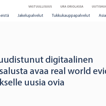
VASTUULLISUUS
URA ORIOLASSA
UUTISHU
eistä
Jakelupalvelut
Tukkukauppapalvelut
Asia
uudistunut digitaalinen
alusta avaa real world evi
selle uusia ovia