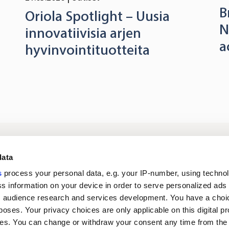
B
Oriola Spotlight – Uusia
N
innovatiivisia arjen
a
hyvinvointituotteita
Kirjaudu
Tietoa meistä
Si
data
digipalveluihin
s
process your personal data, e.g. your IP-number, using techno
s information on your device in order to serve personalized ads
Ura Oriolassa
Uutiset
 audience research and services development. You have a choi
poses. Your privacy choices are only applicable on this digital p
s. You can change or withdraw your consent any time from the