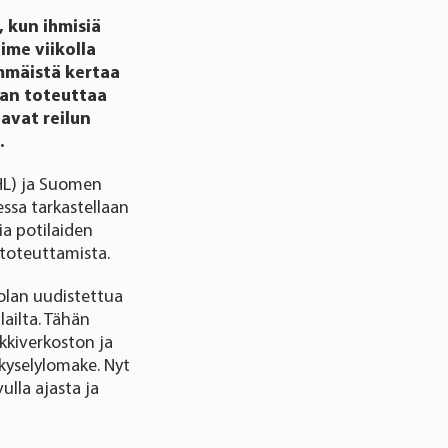
 kun ihmisiä
ime viikolla
immäistä kertaa
aan toteuttaa
avat reilun
.
THL) ja Suomen
essa tarkastellaan
ia potilaiden
toteuttamista.
olan uudistettua
ailta. Tähän
kkiverkoston ja
kyselylomake. Nyt
ulla ajasta ja