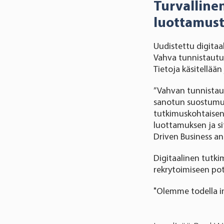
Turvallinen
luottamust
Uudistettu digitaa
Vahva tunnistautum
Tietoja käsitellään
”Vahvan tunnistau
sanotun suostumus
tutkimuskohtaisen
luottamuksen ja s
Driven Business an
Digitaalinen tutki
rekrytoimiseen poti
"Olemme todella in