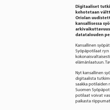
Digitaaliset tut
kehotetaan vältt
Oriolan uudistet
kansallisessa sy
arkivaikuttavuus
datatalouden per
Kansallinen syöpät
Syöpäpotilaat ry:n 
kokonaisvaltaisest
elämänlaatuun. Ta
Nyt kansallinen s
digitaalista tutki
saakka potilaiden 
Suomen Syöpäpotila
potilaat voivat va
paikasta riippumat