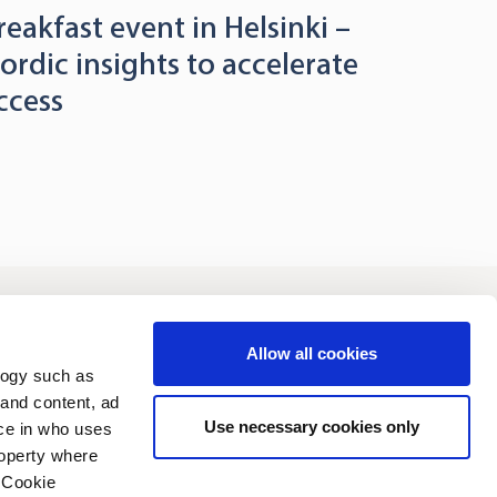
reakfast event in Helsinki –
ordic insights to accelerate
ccess
joittajat
Vastuullisuus
Allow all cookies
logy such as
 and content, ad
Use necessary cookies only
ce in who uses
roperty where
 Cookie