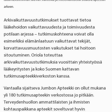
arkeen.
Arkivaikuttavuustutkimukset tuottavat tietoa
lääkehoidon vaikuttavuudesta ja toimivuudesta
potilaan arjessa – tutkimuskohteena voivat olla
esimerkiksi elämänlaatuun vaikuttavat tekijät,
korvattavuusmuutosten vaikutukset tai hoitoon
sitoutuminen. Oriola toteuttaa
arkivaikuttavuustutkimuksia vuosittain yhteistyössä
lääkeyritysten ja koko Suomen kattavan
tutkimusapteekkiverkoston kanssa.
Vantaalla sijaitseva Jumbon Apteekki on ollut mukana
yli 180 tutkimusapteekin verkostossa jo pitkään.
Terveydenhuollon ammattilaisten ja ihmisten
kohtauspaikkana apteekit soveltuvat hyvin