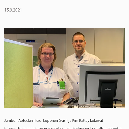
15.9.2021
Jumbon Apteekin Heidi Loponen (vas.) ja Kim Rattay kokevat
tutkimustoiminnan tuovan vaihtelua ja mielenkiintoista sisältöä apteekin