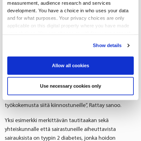
asiakassuhteita
measurement, audience research and services
development. You have a choice in who uses your data
and for what purposes. Your privacy choices are only
Apteekin arkeen tutkimustoiminta tuo vaihtelua ja
applicable on this digital property where you have made
mielenkiintoista sisältöä.
your choices. You can change or withdraw your consent
any time from the Cookie Declaration or by clicking on
”Varmasti jokaista farmaseuttia motivoi päästä
Show details
the Privacy trigger icon.
edistämään esimerkiksi kansanterveydellisesti
merkittävien sairauksien hoitoa, kuten syövän
If you allow, we would also like to:
Allow all cookies
vastaista taistelua. Tutkimustulosten kautta saa myös
Collect information about your geographical
uutta tietoa ja voi syventää omaa osaamista.
location which can be accurate to within several
Use necessary cookies only
Tutkimustoiminta tuo meille lisäarvoa myös
meters
työnantajana, koska voimme tarjota erilaista
Identify your device by actively scanning it for
työkokemusta siitä kiinnostuneille”, Rattay sanoo.
specific characteristics (fingerprinting)
Find out more about how your personal data is processed
Yksi esimerkki merkittävän tautitaakan sekä
and set your preferences in the
details section
.
yhteiskunnalle että sairastuneille aiheuttavista
sairauksista on tyypin 2 diabetes, jonka hoidon
We use cookies to offer you a better user experience,