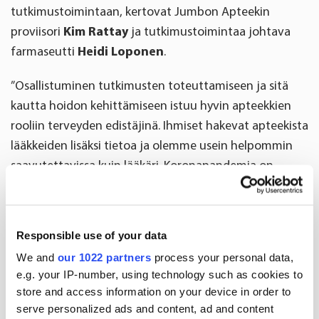
tutkimustoimintaan, kertovat Jumbon Apteekin
proviisori
Kim Rattay
ja tutkimustoimintaa johtava
farmaseutti
Heidi Loponen
.
”Osallistuminen tutkimusten toteuttamiseen ja sitä
kautta hoidon kehittämiseen istuu hyvin apteekkien
rooliin terveyden edistäjinä. Ihmiset hakevat apteekista
lääkkeiden lisäksi tietoa ja olemme usein helpommin
saavutettavissa kuin lääkäri. Koronapandemia on
lisännyt tiedonhakua apteekeista, kun
terveydenhuollon resurssit ovat olleet tiukalla.
Apteekkien asiantuntijuuteen luotetaan, ja
Responsible use of your data
tutkimustoiminta myös vahvistaa tätä mielikuvaa”,
We and
our 1022 partners
process your personal data,
Loponen sanoo.
e.g. your IP-number, using technology such as cookies to
store and access information on your device in order to
Uutta tietoa ja syvempiä
serve personalized ads and content, ad and content