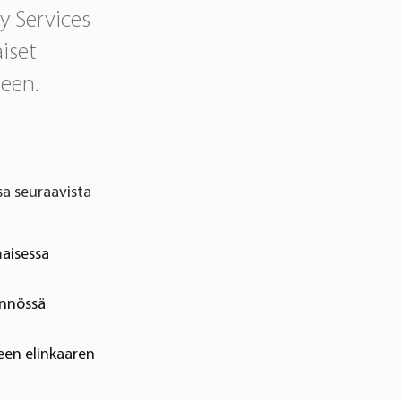
y Services
iset
seen.
a seuraavista
maisessa
ännössä
een elinkaaren