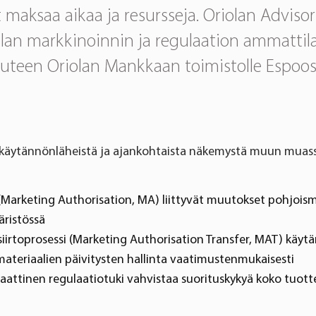
t maksaa aikaa ja resursseja. Oriolan Advisor
lan markkinoinnin ja regulaation ammattila
uuteen Oriolan Mankkaan toimistolle Espoo
t käytännönläheistä ja ajankohtaista näkemystä muun muass
(Marketing Authorisation, MA) liittyvät muutokset pohjois
ristössä
iirtoprosessi (Marketing Authorisation Transfer, MAT) käyt
ateriaalien päivitysten hallinta vaatimustenmukaisesti
aattinen regulaatiotuki vahvistaa suorituskykyä koko tuott