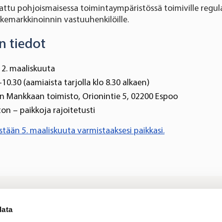
attu pohjoismaisessa toimintaympäristössä toimiville regul
kemarkkinoinnin vastuuhenkilöille.
 tiedot
12. maaliskuuta
–10.30 (aamiaista tarjolla klo 8.30 alkaen)
an Mankkaan toimisto, Orionintie 5, 02200 Espoo
on – paikkoja rajoitetusti
stään 5. maaliskuuta varmistaaksesi paikkasi.
Kirjaudu
Tietoa meistä
Si
data