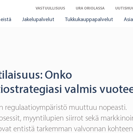
VASTUULLISUUS
URA ORIOLASSA
UUTISHU
eistä
Jakelupalvelut
Tukkukauppapalvelut
Asia
ilaisuus: Onko
iostrategiasi valmis vuote
n regulaatioympäristö muuttuu nopeasti.
sessit, myyntilupien siirrot sekä markkinoint
ovat entistä tarkemman valvonnan kohteena