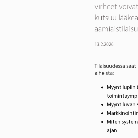
virheet voiva
kutsuu lääkea
aamiaistilais
13.2.2026
Tilaisuudessa saa
aiheista:
Myyntilupiin 
toimintaympä
Myyntiluvan s
Markkinointim
Miten system
ajan