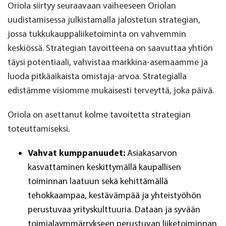
Oriola siirtyy seuraavaan vaiheeseen Oriolan
uudistamisessa julkistamalla jalostetun strategian,
jossa tukkukauppaliiketoiminta on vahvemmin
keskiössä. Strategian tavoitteena on saavuttaa yhtiön
täysi potentiaali, vahvistaa markkina-asemaamme ja
luoda pitkäaikaista omistaja-arvoa. Strategialla
edistämme visiomme mukaisesti terveyttä, joka päivä.
Oriola on asettanut kolme tavoitetta strategian
toteuttamiseksi.
Vahvat kumppanuudet:
Asiakasarvon
kasvattaminen keskittymällä kaupallisen
toiminnan laatuun sekä kehittämällä
tehokkaampaa, kestävämpää ja yhteistyöhön
perustuvaa yrityskulttuuria. Dataan ja syvään
toimialaymmärrykseen perustuvan liiketoiminnan