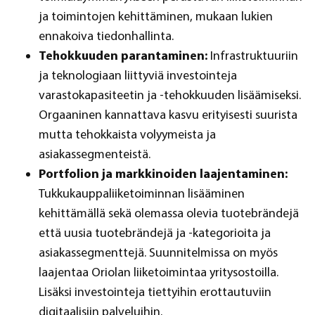
ja toimintojen kehittäminen, mukaan lukien
ennakoiva tiedonhallinta.
Tehokkuuden parantaminen:
Infrastruktuuriin
ja teknologiaan liittyviä investointeja
varastokapasiteetin ja -tehokkuuden lisäämiseksi.
Orgaaninen kannattava kasvu erityisesti suurista
mutta tehokkaista volyymeista ja
asiakassegmenteistä.
Portfolion ja markkinoiden laajentaminen:
Tukkukauppaliiketoiminnan lisääminen
kehittämällä sekä olemassa olevia tuotebrändejä
että uusia tuotebrändejä ja -kategorioita ja
asiakassegmenttejä. Suunnitelmissa on myös
laajentaa Oriolan liiketoimintaa yritysostoilla.
Lisäksi investointeja tiettyihin erottautuviin
digitaalisiin palveluihin.