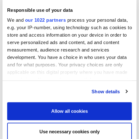
Kustannukset / liikevaihto alle 75 %
Responsible use of your data
Kustannuspohjan hallinta suhteessa liikevaihtoon
We and
our 1022 partners
process your personal data,
tukee kannattavaa kasvua ja parantaa käyttökatetta.
e.g. your IP-number, using technology such as cookies to
Kustannukset eivät sisällä oikaisueriä.
store and access information on your device in order to
serve personalized ads and content, ad and content
measurement, audience research and services
development. You have a choice in who uses your data
and for what purposes. Your privacy choices are only
applicable on this digital property where you have made
your choices. You can change or withdraw your consent
any time from the Cookie Declaration or by clicking on
Show details
the Privacy trigger icon.
If you allow, we would also like to:
Allow all cookies
Collect information about your geographical
location which can be accurate to within several
Use necessary cookies only
meters
Strategian avulla vahvistamme arvonluontia