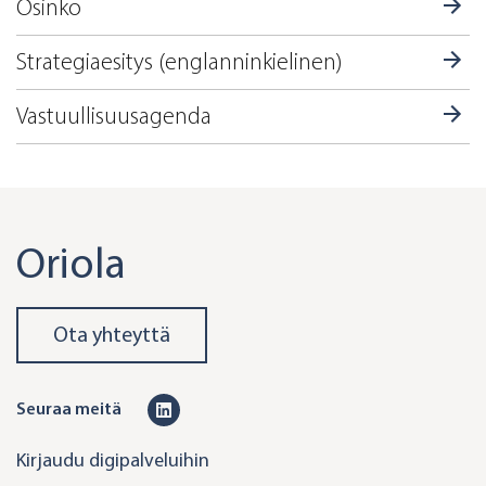
Osinko
Strategiaesitys (englanninkielinen)
Vastuullisuusagenda
Oriola
Ota yhteyttä
L
Seuraa meitä
i
Kirjaudu digipalveluihin
n