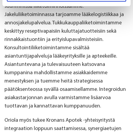
Identify your device by actively scanning it for
suurimmissa liiketoiminnoissamme.
specific characteristics (fingerprinting)
Jakeluliiketoiminnassa tarjoamme lääkelogistiikkaa ja
annosjakelupalvelua. Tukkukauppaliiketoimintamme
Find out more about how your personal data is processed
and set your preferences in the
details section
.
keskittyy reseptivapaisiin kuluttajatuotteisiin sekä
rinnakkaistuontiin ja erityislupavalmisteisiin.
We use cookies to offer you a better user experience,
Konsultointiliiketoimintamme sisältää
analyse traffic and for advertising. You may change your
asiantuntijapalveluja lääkeyrityksille ja apteekeille.
preferences below or at any time later.
Asiantuntevana ja tulevaisuuteen katsovana
kumppanina mahdollistamme asiakkaidemme
menestyksen ja tuemme heitä strategisessa
päätöksenteossa syvällä osaamisellamme. Integroidun
asiakastarjonnan avulla varmistamme lisäarvoa
tuottavan ja kannattavan kumppanuuden.
Oriola myös tukee Kronans Apotek -yhteisyritystä
integraation loppuun saattamisessa, synergiaetujen