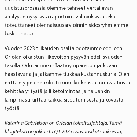
We use cookies to offer you a better user experience,
uudistusprosessia olemme tehneet vertailevan
analyse traffic and for advertising. You may change your
preferences below or at any time later.
analyysin nykyisistä raportointivalmiuksista sekä
toteuttaneet olennaisuusarvioinnin sidosryhmiemme
keskuudessa.
Vuoden 2023 tilikauden osalta odotamme edelleen
Oriolan oikaistun liikevoiton pysyvän edellisvuoden
tasolla. Odotamme inflaatioympäristön jatkuvan
haastavana ja jatkamme tiukkaa kustannuskuria. Olen
erittäin ylpeä henkilöstömme korkeasta motivaatiosta
kehittää yritystä ja liiketoimintaa ja haluankin
lämpimästi kiittää kaikkia sitoutumisesta ja kovasta
työstä.
Katarina Gabrielson on Oriolan toimitusjohtaja. Tämä
blogiteksti on julkaistu Q1 2023 osavuosikatsauksessa,