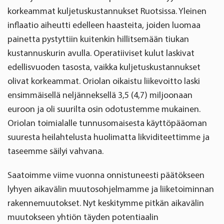
korkeammat kuljetuskustannukset Ruotsissa. Yleinen
inflaatio aiheutti edelleen haasteita, joiden luomaa
painetta pystyttiin kuitenkin hillitsemään tiukan
kustannuskurin avulla. Operatiiviset kulut laskivat
edellisvuoden tasosta, vaikka kuljetuskustannukset
olivat korkeammat. Oriolan oikaistu liikevoitto laski
ensimmäisellä neljänneksellä 3,5 (4,7) miljoonaan
euroon ja oli suurilta osin odotustemme mukainen.
Oriolan toimialalle tunnusomaisesta käyttöpääoman
suuresta heilahtelusta huolimatta likviditeettimme ja
taseemme säilyi vahvana.
Saatoimme viime vuonna onnistuneesti päätökseen
lyhyen aikavälin muutosohjelmamme ja liiketoiminnan
rakennemuutokset. Nyt keskitymme pitkän aikavälin
muutokseen yhtiön täyden potentiaalin