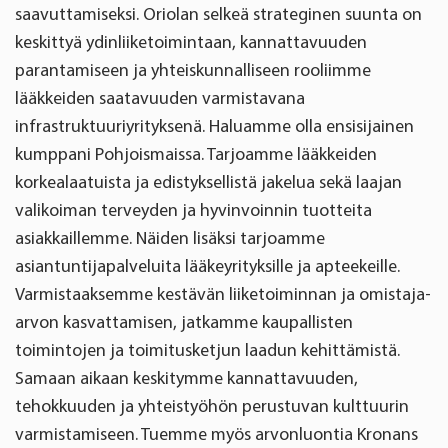
saavuttamiseksi. Oriolan selkeä strateginen suunta on
keskittyä ydinliiketoimintaan, kannattavuuden
parantamiseen ja yhteiskunnalliseen rooliimme
lääkkeiden saatavuuden varmistavana
infrastruktuuriyrityksenä. Haluamme olla ensisijainen
kumppani Pohjoismaissa. Tarjoamme lääkkeiden
korkealaatuista ja edistyksellistä jakelua sekä laajan
valikoiman terveyden ja hyvinvoinnin tuotteita
asiakkaillemme. Näiden lisäksi tarjoamme
asiantuntijapalveluita lääkeyrityksille ja apteekeille.
Varmistaaksemme kestävän liiketoiminnan ja omistaja-
arvon kasvattamisen, jatkamme kaupallisten
toimintojen ja toimitusketjun laadun kehittämistä.
Samaan aikaan keskitymme kannattavuuden,
tehokkuuden ja yhteistyöhön perustuvan kulttuurin
varmistamiseen. Tuemme myös arvonluontia Kronans