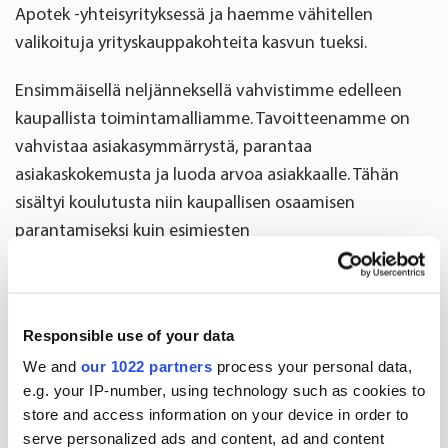
Apotek -yhteisyrityksessä ja haemme vähitellen
valikoituja yrityskauppakohteita kasvun tueksi.
Ensimmäisellä neljänneksellä vahvistimme edelleen
kaupallista toimintamalliamme. Tavoitteenamme on
vahvistaa asiakasymmärrystä, parantaa
asiakaskokemusta ja luoda arvoa asiakkaalle. Tähän
sisältyi koulutusta niin kaupallisen osaamisen
parantamiseksi kuin esimiesten
muutoksenhallintavalmiuksien kehittämiseksi. Kaudella
keskityttiin myös hinnankorotusten toteuttamiseen
inflaatiopaineiden lieventämiseksi. Toiminnan ja
Responsible use of your data
toimitusketjun tehostaminen jatkui
We and
our 1022 partners
process your personal data,
yksinkertaistamalla prosesseja ja parantamalla
e.g. your IP-number, using technology such as cookies to
kysynnän suunnittelua. Toinen tärkeä toimenpide oli
store and access information on your device in order to
tietojärjestelmien turvan parantaminen erityisesti
serve personalized ads and content, ad and content