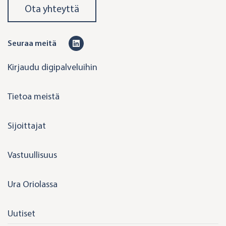
Ota yhteyttä
L
Seuraa meitä
i
Kirjaudu digipalveluihin
n
k
Tietoa meistä
e
d
Sijoittajat
i
n
Vastuullisuus
Ura Oriolassa
Uutiset