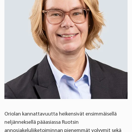
Oriolan kannattavuutta heikensivät ensimmäisellä
neljänneksellä pääasiassa Ruotsin
annosjakeluliiketoiminnan pienemmät volyymit sekä