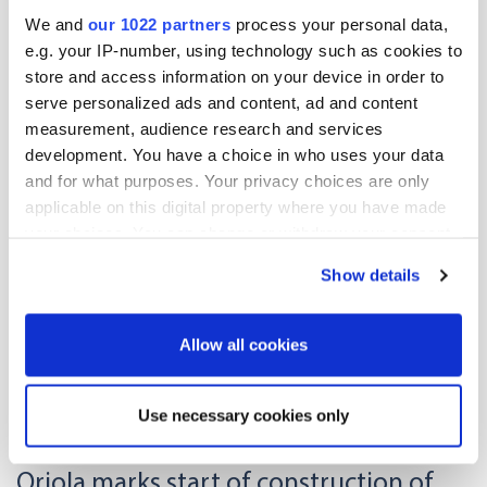
We and
our 1022 partners
process your personal data,
Lisää uutisia
e.g. your IP-number, using technology such as cookies to
store and access information on your device in order to
serve personalized ads and content, ad and content
measurement, audience research and services
development. You have a choice in who uses your data
and for what purposes. Your privacy choices are only
applicable on this digital property where you have made
your choices. You can change or withdraw your consent
any time from the Cookie Declaration or by clicking on
Show details
the Privacy trigger icon.
If you allow, we would also like to:
Allow all cookies
Collect information about your geographical
location which can be accurate to within several
Use necessary cookies only
meters
17.06.2026
| News
Identify your device by actively scanning it for
Oriola marks start of construction of