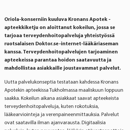
Oriola-konserniin kuuluva Kronans Apotek -
apteekkiketju on aloittanut kokeilun, jossa se
tarjoaa terveydenhoitopalveluja yhteistyössä
ruotsalaisen Doktor.se-internet-lääkäriaseman
kanssa. Terveydenhoitopalvelujen tarjoaminen
apteekeissa parantaa hoidon saatavuutta ja
mahdollistaa asiakkaille joustavammat palvelut.
Uutta palvelukonseptia testataan kahdessa Kronans
Apotekin apteekissa Tukholmassa maaliskuun loppuun
saakka. Kokeilun aikana asiakkaat saavat apteekeista
terveydenhoitopalveluja, kuten rokotuksia,
lääkearviointeja ja verenpaineenmittauksia. Palvelut
ovat saatavilla ilman ajanvarausta. Digitaalisia