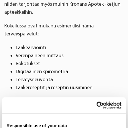
niiden tarjontaa myös muihin Kronans Apotek -ketjun
apteekkeihin.
Kokeilussa ovat mukana esimerkiksi nämä
terveyspalvelut:
Lääkearviointi
Verenpaineen mittaus
Rokotukset
Digitaalinen spirometria
Terveysneuvonta
Lääkereseptit ja reseptin uusiminen
Lisätietoja:
Andreas Rosenlund, viestintäjohtaja, Kronans Apotek,
andreas.rosenlund@kronansapotek.se
Responsible use of your data