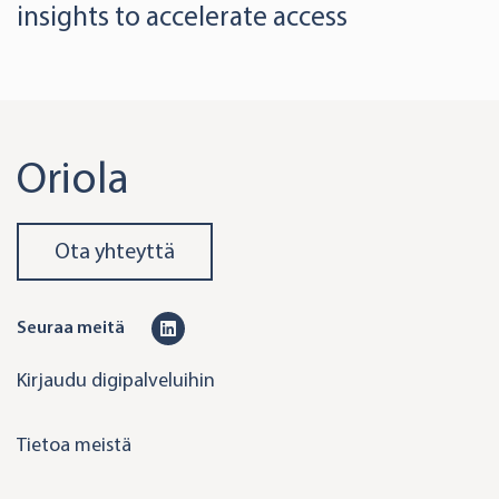
insights to accelerate access
Oriola
Ota yhteyttä
L
Seuraa meitä
i
Kirjaudu digipalveluihin
n
k
Tietoa meistä
e
d