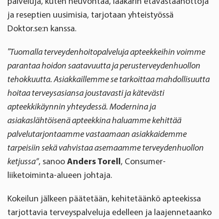
palveluja, kuten neuvontaa, lääkärin etävastaanottoja
ja reseptien uusimisia, tarjotaan yhteistyössä
Doktor.se:n kanssa.
"Tuomalla terveydenhoitopalveluja apteekkeihin voimme
parantaa hoidon saatavuutta ja perusterveydenhuollon
tehokkuutta. Asiakkaillemme se tarkoittaa mahdollisuutta
hoitaa terveysasiansa joustavasti ja kätevästi
apteekkikäynnin yhteydessä. Modernina ja
asiakaslähtöisenä apteekkina haluamme kehittää
palvelutarjontaamme vastaamaan asiakkaidemme
tarpeisiin sekä vahvistaa asemaamme terveydenhuollon
ketjussa”
, sanoo
Anders Torell
, Consumer-
liiketoiminta-alueen johtaja.
Kokeilun jälkeen päätetään, kehitetäänkö apteekissa
tarjottavia terveyspalveluja edelleen ja laajennetaanko