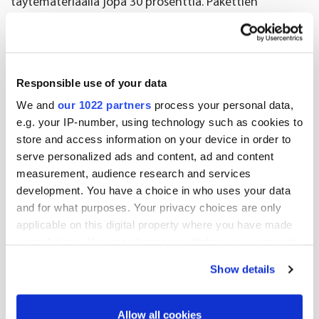
täytemateriaalia jopa 30 prosenttia. Pakettien
materiaali on kierrätettävää ja FSC-sertifioitua.
Uudistus on jatkumoa Oriolan investoinneille
verkkoliiketoiminnan kasvuun. Aiemmin syyskuussa
Responsible use of your data
2021 yhtiö kertoi investoivansa Ruotsissa uuteen
We and
our 1022 partners
process your personal data,
verkkokaupan varastoon lisätäkseen
e.g. your IP-number, using technology such as cookies to
verkkoliiketoiminnan kapasiteettia. Automaattiset
store and access information on your device in order to
pakkauskoneet siirretään uuteen varastoon, kun se
serve personalized ads and content, ad and content
measurement, audience research and services
valmistuu vuoden 2022 jälkimmäisellä puoliskolla.
development. You have a choice in who uses your data
and for what purposes. Your privacy choices are only
applicable on this digital property where you have made
Tuoreimmat vastuullisuusuutiset
your choices. You can change or withdraw your consent
any time from the Cookie Declaration or by clicking on
Show details
the Privacy trigger icon.
If you allow, we would also like to:
Allow all cookies