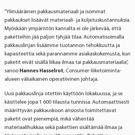
”Ylimääräinen pakkausmateriaali ja isommat
pakkaukset lisäävät materiaali- ja kuljetuskustannuksia.
Myöskään ympäristön kannalta ei ole järkevää, että
paketteihin jää paljon tyhjää tilaa. Automatisoimalla
pakkauslinjan lisäämme tuotannon tehokkuutta ja
kapasiteettia sekä parannamme asiakaskokemusta, kun
paketit eivät sisällä liikaa ilmaa tai pakkausmateriaalia”,
sanoo
Hannes Hasselrot
, Consumer-liiketoiminta-
alueen väliaikainen operatiivinen johtaja.
Uusi pakkauslinja otettiin käyttöön lokakuussa, ja se
käsittelee jopa 1 600 tilausta tunnissa. Automaattisesti
määrittyvän pakkauskoon ansiosta toimitettavat
paketit ovat pienempiä, mikä vähentää
materiaalihukkaa sekä pakettien sisältämää ilmaa ja