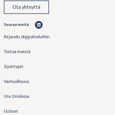
Ota yhteyttä
L
Seuraa meitä
i
Kirjaudu digipalveluihin
n
k
Tietoa meistä
e
d
Sijoittajat
i
n
Vastuullisuus
Ura Oriolassa
Uutiset