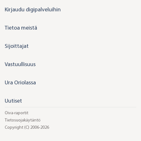
i
Kirjaudu digipalveluihin
n
k
Tietoa meistä
e
d
Sijoittajat
i
n
Vastuullisuus
Ura Oriolassa
Uutiset
Oiva-raportit
Tietosuojakäytäntö
Copyright (C) 2006-2026