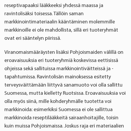
reseptivapaaksi lääkkeeksi yhdessä maassa ja
ravintolisäksi toisessa. Tällöin saman
markkinointimateriaalin kääntäminen molemmille
markkinoille ei ole mahdollista, sillä eri tuoteryhmät
ovat eri sääntelyn piirissä.
Viranomaismääräysten lisäksi Pohjoismaiden välillä on
eroavaisuuksia eri tuoteryhmiä koskevissa eettisissä
ohjeissa sekä sallituissa markkinointiväitteissä ja -
tapahtumissa. Ravintolisän mainoksessa esitetty
terveysväittämään liittyvä sanamuoto voi olla sallittu
Suomessa, mutta kielletty Ruotsissa. Eroavaisuuksia voi
olla myös siinä, mille kohderyhmälle tuotetta voi
markkinoida: esimerkiksi Suomessa ei ole sallittua
markkinoida reseptilääkkeitä sairaanhoitajille, toisin
kuin muissa Pohjoismaissa. Joskus raja eri materiaalien