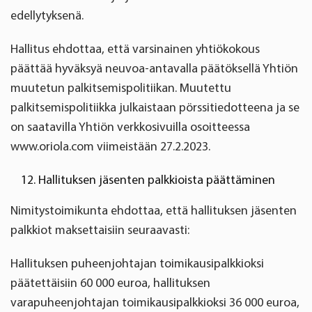
edellytyksenä.
Hallitus ehdottaa, että varsinainen yhtiökokous
päättää hyväksyä neuvoa-antavalla päätöksellä Yhtiön
muutetun palkitsemispolitiikan. Muutettu
palkitsemispolitiikka julkaistaan pörssitiedotteena ja se
on saatavilla Yhtiön verkkosivuilla osoitteessa
www.oriola.com viimeistään 27.2.2023.
Hallituksen jäsenten palkkioista päättäminen
Nimitystoimikunta ehdottaa, että hallituksen jäsenten
palkkiot maksettaisiin seuraavasti:
Hallituksen puheenjohtajan toimikausipalkkioksi
päätettäisiin 60
000 euroa, hallituksen
varapuheenjohtajan toimikausipalkkioksi 36
000 euroa,