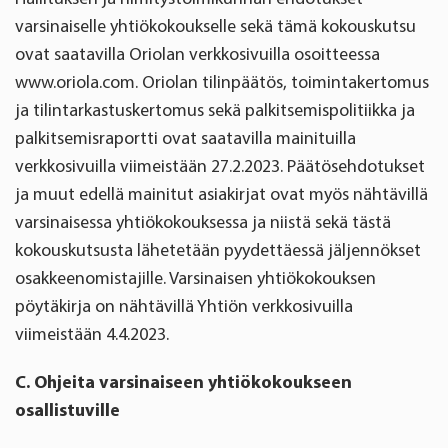
varsinaiselle yhtiökokoukselle sekä tämä kokouskutsu
ovat saatavilla Oriolan verkkosivuilla osoitteessa
www.oriola.com. Oriolan tilinpäätös, toimintakertomus
ja tilintarkastuskertomus sekä palkitsemispolitiikka ja
palkitsemisraportti ovat saatavilla mainituilla
verkkosivuilla viimeistään 27.2.2023. Päätösehdotukset
ja muut edellä mainitut asiakirjat ovat myös nähtävillä
varsinaisessa yhtiökokouksessa ja niistä sekä tästä
kokouskutsusta lähetetään pyydettäessä jäljennökset
osakkeenomistajille. Varsinaisen yhtiökokouksen
pöytäkirja on nähtävillä Yhtiön verkkosivuilla
viimeistään 4.4.2023.
C.
Ohjeita varsinaiseen yhtiökokoukseen
osallistuville