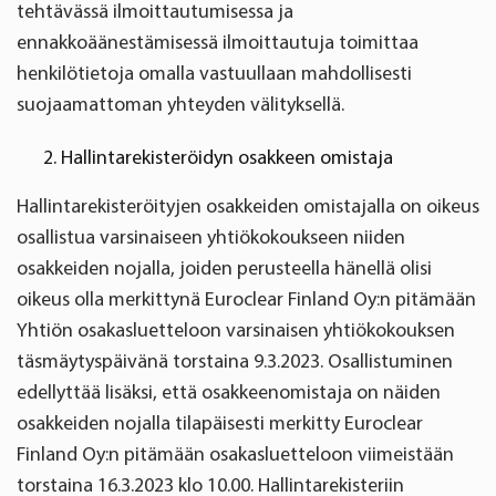
tehtävässä ilmoittautumisessa ja
ennakkoäänestämisessä ilmoittautuja toimittaa
henkilötietoja omalla vastuullaan mahdollisesti
suojaamattoman yhteyden välityksellä.
Hallintarekisteröidyn osakkeen omistaja
Hallintarekisteröityjen osakkeiden omistajalla on oikeus
osallistua varsinaiseen yhtiökokoukseen niiden
osakkeiden nojalla, joiden perusteella hänellä olisi
oikeus olla merkittynä Euroclear Finland Oy:n pitämään
Yhtiön osakasluetteloon varsinaisen yhtiökokouksen
täsmäytyspäivänä torstaina 9.3.2023. Osallistuminen
edellyttää lisäksi, että osakkeenomistaja on näiden
osakkeiden nojalla tilapäisesti merkitty Euroclear
Finland Oy:n pitämään osakasluetteloon viimeistään
torstaina 16.3.2023 klo 10.00. Hallintarekisteriin