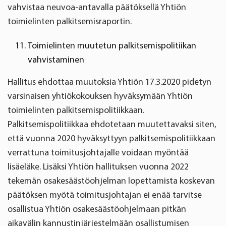
vahvistaa neuvoa-antavalla päätöksellä Yhtiön
toimielinten palkitsemisraportin.
Toimielinten muutetun palkitsemispolitiikan
vahvistaminen
Hallitus ehdottaa muutoksia Yhtiön 17.3.2020 pidetyn
varsinaisen yhtiökokouksen hyväksymään Yhtiön
toimielinten palkitsemispolitiikkaan.
Palkitsemispolitiikkaa ehdotetaan muutettavaksi siten,
että vuonna 2020 hyväksyttyyn palkitsemispolitiikkaan
verrattuna toimitusjohtajalle voidaan myöntää
lisäeläke. Lisäksi Yhtiön hallituksen vuonna 2022
tekemän osakesäästöohjelman lopettamista koskevan
päätöksen myötä toimitusjohtajan ei enää tarvitse
osallistua Yhtiön osakesäästöohjelmaan pitkän
aikavälin kannustinjärjestelmään osallistumisen