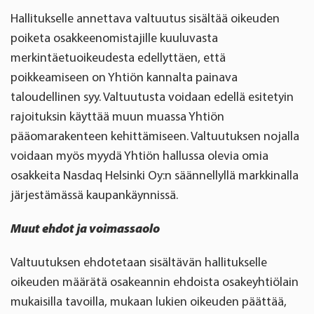
Hallitukselle annettava valtuutus sisältää oikeuden
poiketa osakkeenomistajille kuuluvasta
merkintäetuoikeudesta edellyttäen, että
poikkeamiseen on Yhtiön kannalta painava
taloudellinen syy. Valtuutusta voidaan edellä esitetyin
rajoituksin käyttää muun muassa Yhtiön
pääomarakenteen kehittämiseen. Valtuutuksen nojalla
voidaan myös myydä Yhtiön hallussa olevia omia
osakkeita Nasdaq Helsinki Oy:n säännellyllä markkinalla
järjestämässä kaupankäynnissä.
Muut ehdot ja voimassaolo
Valtuutuksen ehdotetaan sisältävän hallitukselle
oikeuden määrätä osakeannin ehdoista osakeyhtiölain
mukaisilla tavoilla, mukaan lukien oikeuden päättää,