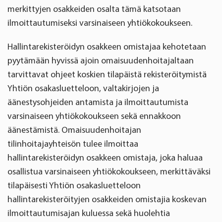
merkittyjen osakkeiden osalta tämä katsotaan
ilmoittautumiseksi varsinaiseen yhtiökokoukseen.
Hallintarekisteröidyn osakkeen omistajaa kehotetaan
pyytämään hyvissä ajoin omaisuudenhoitajaltaan
tarvittavat ohjeet koskien tilapäistä rekisteröitymistä
Yhtiön osakasluetteloon, valtakirjojen ja
äänestysohjeiden antamista ja ilmoittautumista
varsinaiseen yhtiökokoukseen sekä ennakkoon
äänestämistä. Omaisuudenhoitajan
tilinhoitajayhteisön tulee ilmoittaa
hallintarekisteröidyn osakkeen omistaja, joka haluaa
osallistua varsinaiseen yhtiökokoukseen, merkittäväksi
tilapäisesti Yhtiön osakasluetteloon
hallintarekisteröityjen osakkeiden omistajia koskevan
ilmoittautumisajan kuluessa sekä huolehtia