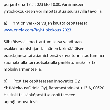
perjantaina 17.2.2023 klo 10.00. Varsinaiseen
yhtiökokoukseen voi ilmoittautua seuraavilla tavoilla:
a)
Yhtiön verkkosivujen kautta osoitteessa
www.oriola.com/fi/yhtiokokous-2023
Sähköisessä ilmoittautumisessa vaaditaan
osakkeenomistajan tai hänen lakimääräisen
edustajansa tai asiamiehensä vahva tunnistautuminen
suomalaisilla tai ruotsalaisilla pankkitunnuksilla tai
mobiilivarmenteella.
b)
Postitse osoitteeseen Innovatics Oy,
Yhtiökokous/Oriola Oyj, Ratamestarinkatu 13 A, 00520
Helsinki tai sähköpostitse osoitteeseen
agm@innovatics.fi