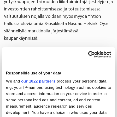
yrityskauppojen tai muiden liiketoimintajärjestelyjen ja
investointien rahoittamisessa ja toteuttamisessa.
Valtuutuksen nojalla voidaan myös myydä Yhtiön
hallussa olevia omia B-osakkeita Nasdaq Helsinki Oy:n
säännellyllä markkinalla järjestämässä
kaupankäynnissä.
Muut ehdot ja voimassaolo
Valtuutuksen ehdotetaan sisältävän hallitukselle
oikeuden määrätä osakeannin ehdoista osakeyhtiölain
Responsible use of your data
mukaisilla tavoilla, mukaan lukien oikeuden päättää,
We and
our 1022 partners
process your personal data,
kirjataanko merkintähinta kokonaan tai osittain
e.g. your IP-number, using technology such as cookies to
sijoitetun vapaan oman pääoman rahastoon taikka
store and access information on your device in order to
osakepääomaan. Valtuutuksen ehdotetaan olevan
serve personalized ads and content, ad and content
measurement, audience research and services
voimassa kahdeksantoista (18) kuukautta varsinaisen
development. You have a choice in who uses your data
yhtiökokouksen päätöksestä lukien.