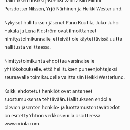
hallituksen uusiksi jäseniksi valittaisiin Ellinor
Persdotter Nilsson, Yrjö Närhinen ja Heikki Westerlund.
Nykyiset hallituksen jäsenet Panu Routila, Juko-Juho
Hakala ja Lena Ridström ovat ilmoittaneet
nimitystoimikunnalle, etteivät ole käytettävissä uutta
hallitusta valittaessa.
Nimitystoimikunta ehdottaa varsinaiselle
yhtiökokoukselle, että hallituksen puheenjohtajaksi
seuraavalle toimikaudelle valittaisiin Heikki Westerlund.
Kaikki ehdotetut henkilöt ovat antaneet
suostumuksensa tehtävään. Hallitukseen ehdolla
olevien jäsenten henkilö- ja luottamustehtävätiedot
on esitetty Yhtiön verkkosivuilla osoitteessa
www.oriola.com.