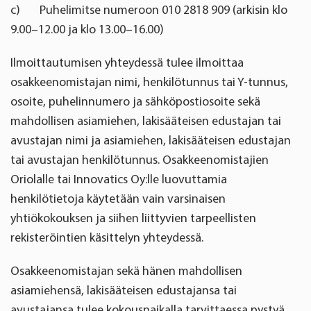
c)
Puhelimitse numeroon 010 2818 909 (arkisin klo
9.00–12.00 ja klo 13.00–16.00)
Ilmoittautumisen yhteydessä tulee ilmoittaa
osakkeenomistajan nimi, henkilötunnus tai Y-tunnus,
osoite, puhelinnumero ja sähköpostiosoite sekä
mahdollisen asiamiehen, lakisääteisen edustajan tai
avustajan nimi ja asiamiehen, lakisääteisen edustajan
tai avustajan henkilötunnus. Osakkeenomistajien
Oriolalle tai Innovatics Oy:lle luovuttamia
henkilötietoja käytetään vain varsinaisen
yhtiökokouksen ja siihen liittyvien tarpeellisten
rekisteröintien käsittelyn yhteydessä.
Osakkeenomistajan sekä hänen mahdollisen
asiamiehensä, lakisääteisen edustajansa tai
avustajansa tulee kokouspaikalla tarvittaessa pystyä