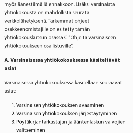
myös äänestämällä ennakkoon. Lisäksi varsinaista
yhtiökokousta on mahdollista seurata
verkkolähetyksenä. Tarkemmat ohjeet
osakkeenomistajille on esitetty tämän
yhtiökokouskutsun osassa C ”Ohjeita varsinaiseen
yhtiökokoukseen osallistuville”.
A.
Varsinaisessa yhtiökokouksessa käsiteltävät
asiat
Varsinaisessa yhtiökokouksessa käsitellään seuraavat
asiat:
Varsinaisen
yhtiökokouksen avaaminen
Varsinaisen yhtiökokouksen järjestäytyminen
Pöytäkirjantarkastajan ja ääntenlaskun valvojien
valitseminen