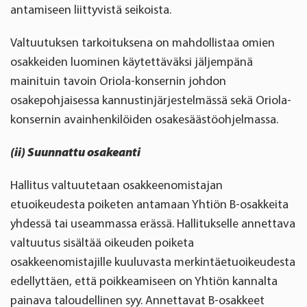
antamiseen liittyvistä seikoista.
Valtuutuksen tarkoituksena on mahdollistaa omien
osakkeiden luominen käytettäväksi jäljempänä
mainituin tavoin Oriola-konsernin johdon
osakepohjaisessa kannustinjärjestelmässä sekä Oriola-
konsernin avainhenkilöiden osakesäästöohjelmassa.
(ii) Suunnattu osakeanti
Hallitus valtuutetaan osakkeenomistajan
etuoikeudesta poiketen antamaan Yhtiön B-osakkeita
yhdessä tai useammassa erässä. Hallitukselle annettava
valtuutus sisältää oikeuden poiketa
osakkeenomistajille kuuluvasta merkintäetuoikeudesta
edellyttäen, että poikkeamiseen on Yhtiön kannalta
painava taloudellinen syy. Annettavat B-osakkeet