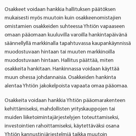
Osakkeet voidaan hankkia hallituksen päätöksen
mukaisesti myös muutoin kuin osakkeenomistajien
omistamien osakkeiden suhteessa Yhtiön vapaaseen
omaan pääomaan kuuluvilla varoilla hankintapäivänä
säännellyllä markkinalla tapahtuvassa kaupankäynnissä
muodostuvaan hintaan tai muuten markkinoilla
muodostuvaan hintaan. Hallitus päättää, miten
osakkeita hankitaan. Hankinnassa voidaan käyttää
muun ohessa johdannaisia. Osakkeiden hankinta
alentaa Yhtiön jakokelpoista vapaata omaa pääomaa.
Osakkeita voidaan hankkia Yhtiön pääomarakenteen
kehittämiseksi, mahdollisten yrityskauppojen tai
muiden liiketoimintajärjestelyjen toteuttamiseksi,
investointien rahoittamiseksi, käytettäväksi osana
Yhtiön kannustinjärjestelmiä taikka muutoin