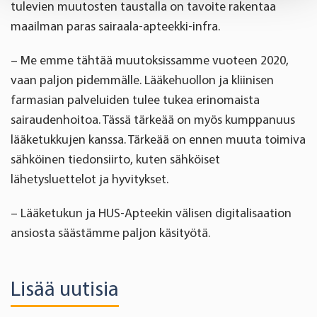
tulevien muutosten taustalla on tavoite rakentaa
and set your preferences in the
details section
.
maailman paras sairaala-apteekki-infra.
We use cookies to offer you a better user experience,
– Me emme tähtää muutoksissamme vuoteen 2020,
analyse traffic and for advertising. You may change your
vaan paljon pidemmälle. Lääkehuollon ja kliinisen
preferences below or at any time later.
farmasian palveluiden tulee tukea erinomaista
sairaudenhoitoa. Tässä tärkeää on myös kumppanuus
lääketukkujen kanssa. Tärkeää on ennen muuta toimiva
sähköinen tiedonsiirto, kuten sähköiset
lähetysluettelot ja hyvitykset.
– Lääketukun ja HUS-Apteekin välisen digitalisaation
ansiosta säästämme paljon käsityötä.
Lisää uutisia