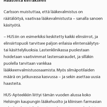
Haasteita kerrakseen
Carlsson muistuttaa, että lääkevalmistus on
räätälöityä, vaativaa lääkevalmistusta – sanalla sanoen
käsityötä.
– HUS:iin on esimerkiksi keskitetty kaikki elinsiirrot, ja
elinsiirtopuoli tarvitsee paljon erilaisia elintensäilytys-
tai käsittelyliuoksia. Lastenklinikassa puolestaan
hoidetaan vaativimmat lastensairaudet, ja silläkin
puolella tarvitaan vankkaa
lääkkeenvalmistusosaamista. Myös silmäpotilaiden
määrä on jatkuvassa kasvussa – ja sekin asettaa uusia
haasteita.
HUS-Apteekkiin liittyi tämän vuoden alussa koko
Helsingin kaupungin lääkehuolto ja kliinisen farmasian