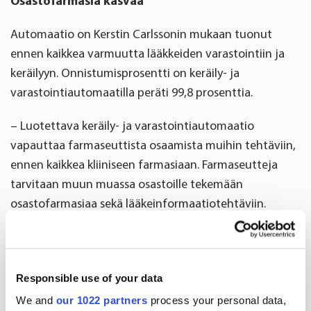
Osastofarmasia kasvaa
Automaatio on Kerstin Carlssonin mukaan tuonut
ennen kaikkea varmuutta lääkkeiden varastointiin ja
keräilyyn. Onnistumisprosentti on keräily- ja
varastointiautomaatilla peräti 99,8 prosenttia.
– Luotettava keräily- ja varastointiautomaatio
vapauttaa farmaseuttista osaamista muihin tehtäviin,
ennen kaikkea kliiniseen farmasiaan. Farmaseutteja
tarvitaan muun muassa osastoille tekemään
osastofarmasiaa sekä lääkeinformaatiotehtäviin.
Kliininen farmasia on myös farmaseuteille
mielekkäämpää työtä kuin lääkkeiden varastointi ja
keräily.
Responsible use of your data
Osastofarmasian tarve on Carlssonin mukaan noussut
We and
our 1022 partners
process your personal data,