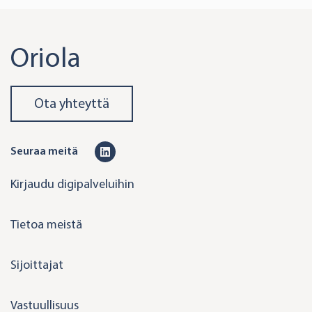
Oriola
Ota yhteyttä
L
Seuraa meitä
i
Kirjaudu digipalveluihin
n
k
Tietoa meistä
e
d
Sijoittajat
i
n
Vastuullisuus