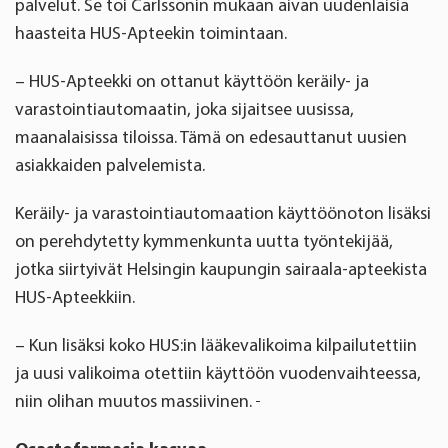
palvelut. Se toi Carlssonin mukaan aivan uudenlaisia
haasteita HUS-Apteekin toimintaan.
– HUS-Apteekki on ottanut käyttöön keräily- ja
varastointiautomaatin, joka sijaitsee uusissa,
maanalaisissa tiloissa. Tämä on edesauttanut uusien
asiakkaiden palvelemista.
Keräily- ja varastointiautomaation käyttöönoton lisäksi
on perehdytetty kymmenkunta uutta työntekijää,
jotka siirtyivät Helsingin kaupungin sairaala-apteekista
HUS-Apteekkiin.
– Kun lisäksi koko HUS:in lääkevalikoima kilpailutettiin
ja uusi valikoima otettiin käyttöön vuodenvaihteessa,
niin olihan muutos massiivinen.