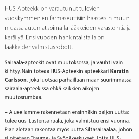
HUS-Apteekki on varautunut tulevien
vuosikymmenien farmaseuttisiin haasteisiin muun
muassa automatisoimalla lääkkeiden varastointia ja
keräilyä. Ensi vuoden hankintalistalla on
lääkkeidenvalmistusrobotti.
Sairaala-apteekit ovat muutoksessa, ja vauhti vain
kiihtyy. Näin toteaa HUS-Apteekin apteekkari
Kerstin
Carlsson
, joka luotsaa parhaillaan maan suurimmassa
sairaala-apteekissa ehkä kaikkien aikojen
muutosrumbaa.
– Alueellamme rakennetaan ensinnäkin paljon uutta:
tulee uusi Lastensairaala, joka valmistuu ensi vuonna.
Pian aletaan rakentaa myös uutta Siltasairaalaa, johon
sijoitetaan Trauma- ja Syöpäkeskukset. Jotta HUS-