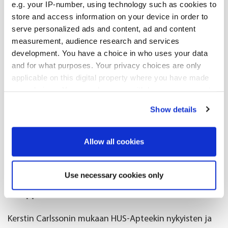
huimasti viime vuosina. Tätä nykyä HUS-Apteekilla on
e.g. your IP-number, using technology such as cookies to
pitkälti yli 50 osastofarmaseuttia ja
store and access information on your device in order to
serve personalized ads and content, ad and content
osastofarmasiatoimintaa yli 100 osastolla niin
measurement, audience research and services
erikoissairaanhoidossa kuin perusterveydenhuollossa
development. You have a choice in who uses your data
Helsingissä, Espoossa ja Vantaalla.
and for what purposes. Your privacy choices are only
applicable on this digital property where you have made
– Uusinta uutta on lääkkeiden turvatarkastus -
your choices. You can change or withdraw your consent
palvelumme. Proviisorimme tai farmaseuttimme
any time from the Cookie Declaration or by clicking on
Show details
tarkastaa potilaan ajantasaisen lääkelistan avulla
the Privacy trigger icon.
haitta- ja yhteisvaikutukset, indikaatiot, annokset,
If you allow, we would also like to:
ottoajankohdat, päällekkäisyydet, puuttuvat lääkkeet
Allow all cookies
Collect information about your geographical
ja hoitoon sitoutumisen. Palvelu räätälöidään potilaan
location which can be accurate to within several
tai yksikön tarpeen mukaan.
Use necessary cookies only
meters
Kumppanuus tärkeää
Identify your device by actively scanning it for
specific characteristics (fingerprinting)
Kerstin Carlssonin mukaan HUS-Apteekin nykyisten ja
Find out more about how your personal data is processed