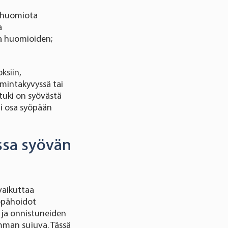
ä huomiota
a
a huomioiden;
ksiin,
oimintakyvyssä tai
tuki on syövästä
ti osa syöpään
essa syövän
vaikuttaa
yöpähoidot
 ja onnistuneiden
mman sujuva. Tässä