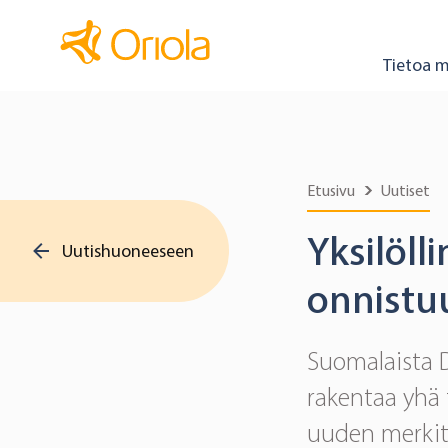
Tietoa m
Etusivu
Uutiset
Yksilöll
Uutishuoneeseen
onnistuu
Suomalaista D
rakentaa yhä
uuden merkity