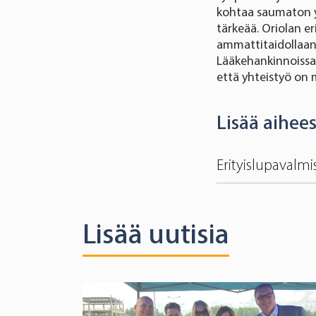
kohtaa saumaton yh
tärkeää. Oriolan e
ammattitaidollaan 
Lääkehankinnoissa 
että yhteistyö on 
Lisää aihee
Erityislupavalm
Lisää uutisia