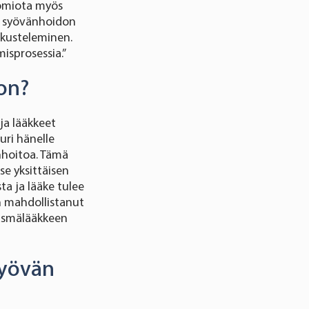
uomiota myös
en syövänhoidon
skusteleminen.
isprosessia.”
 on?
ja lääkkeet
uuri hänelle
nhoitoa. Tämä
se yksittäisen
ta ja lääke tulee
n mahdollistanut
äsmälääkkeen
syövän