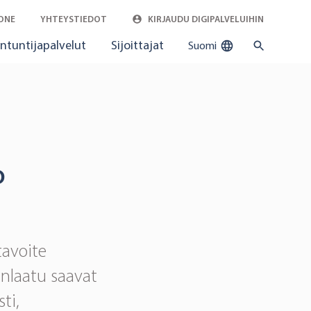
ONE
YHTEYSTIEDOT
KIRJAUDU DIGIPALVELUIHIN
ntuntijapalvelut
Sijoittajat
Suomi
o
tavoite
nlaatu saavat
ti,