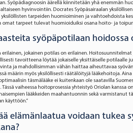
jan. Syöpädiagnoosin äärellä kiinnitetään yhä enemmän h
altaiseen hyvinvointiin. Docrates Syöpäsairaalan yksilöllis
 yksilöllisten tarpeiden huomioiminen ja vaihtoehdoista ke
 omat tarpeet tulevat huomioiduiksi osana hoito- ja toipum
haasteita syöpäpotilaan hoidossa
 erilainen, jokainen potilas on erilainen. Hoitosuunnitelmat 
lisesti tavoitteena löytää jokaiselle yksittäiselle potilaalle j
tavinta ja mahdollisimman vähän haittaa aiheuttavaa syövä
sä määrin myös yksilöllisesti räätälöityjä lääkehoitoja. Aina 
optimaalisin täsmälääke ei kuitenkaan ole saatavilla Suomes
. Tässä vaiheessa hoitoprosessia yhteistyö Oriolan kanssa o
naisempien lääkkeiden maahantuonnin sekä varmistanut t
n käyttöön.”
ää elämänlaatua voidaan tukea 
kana?