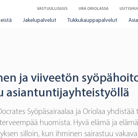
VASTUULLISUUS
URA ORIOLASSA
UUTISHU
eistä
Jakelupalvelut
Tukkukauppapalvelut
Asia
inen ja viiveetön syöpähoit
 asiantuntijayhteistyöllä
ocrates Syöpäsairaalaa ja Oriolaa yhdistää 
 terveempää huomista. Hyvä elämä ja elämä
ksen silloin, kun ihminen sairastuu vakavas