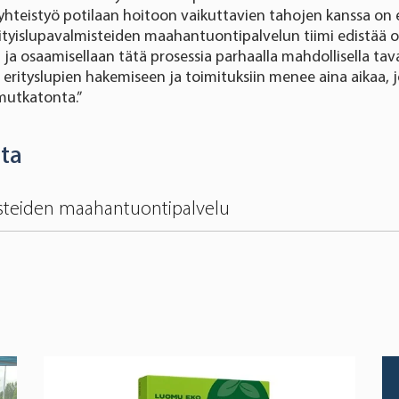
teistyö potilaan hoitoon vaikuttavien tahojen kanssa on e
rityislupavalmisteiden maahantuontipalvelun tiimi edistää 
ja osaamisellaan tätä prosessia parhaalla mahdollisella tava
erityslupien hakemiseen ja toimituksiin menee aina aikaa, 
mutkatonta.”
sta
isteiden maahantuontipalvelu