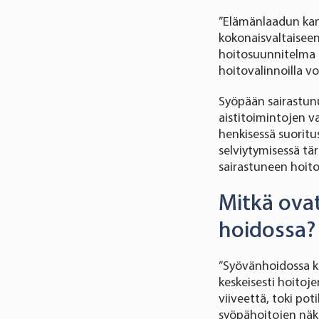
”Elämänlaadun kann
kokonaisvaltaiseen
hoitosuunnitelma 
hoitovalinnoilla v
Syöpään sairastunu
aistitoimintojen va
henkisessä suoritu
selviytymisessä tä
sairastuneen hoito
Mitkä ovat
hoidossa?
”Syövänhoidossa ka
keskeisesti hoitoj
viiveettä, toki po
syöpähoitojen näkö