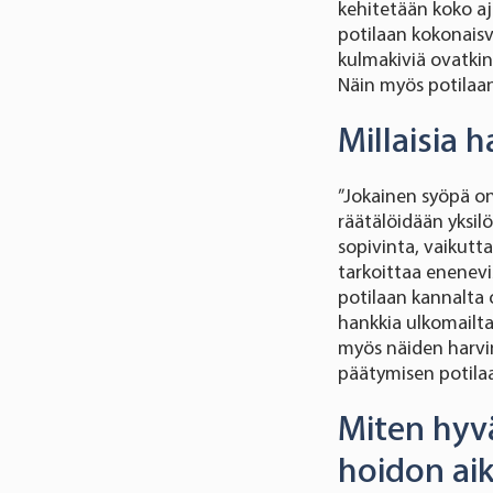
kehitetään koko a
potilaan kokonaisv
kulmakiviä ovatkin
Näin myös potilaan
Millaisia 
”Jokainen syöpä on
räätälöidään yksilöl
sopivinta, vaikut
tarkoittaa enenevis
potilaan kannalta 
hankkia ulkomailta
myös näiden harvi
päätymisen potilaa
Miten hyv
hoidon ai