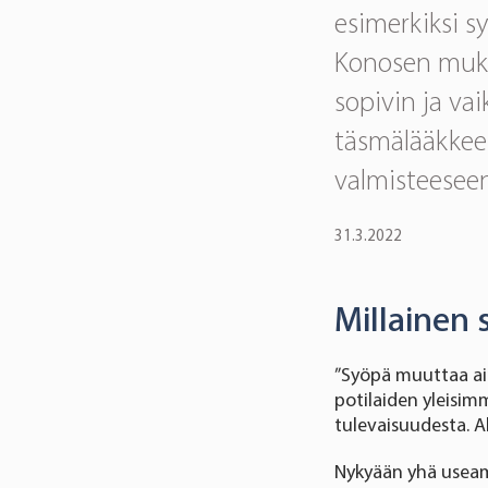
esimerkiksi s
Konosen mukaa
sopivin ja va
täsmälääkkeen
valmisteeseen
31.3.2022
Millainen 
”Syöpä muuttaa ain
potilaiden yleisi
tulevaisuudesta. A
Nykyään yhä useam