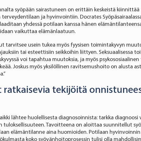
alta syöpään sairastuneen on erittäin keskeistä kiinnittä
 terveydentilaan ja hyvinvointiin. Docrates Syöpäsairaalass
laaditaan yhdessä potilaan kanssa hänen elämäntilanteens
oidaan vaikuttaa elämänlaatuun.
t tarvitsee usein tukea myös fyysisen toimintakyvyn muuto
jauksiin tai esteettisiin seikkoihin liittyen. Seksuaalisessa t
skyvyssä voi tapahtua muutoksia, ja myös psykososiaalinen 
rkeää. Joskus myös yksilöllinen ravitsemushoito on alusta as
a.”
 ratkaisevia tekijöitä onnistune
ikki lähtee huolellisesta diagnosoinnista: tarkka diagnoosi 
en tuloksellisuuteen. Tavoitteena on aloittaa suunnitellut s
tilaan elämäntilanne aina huomioiden. Potilaan hyvinvoinnin
kulmasta koko syövänhoitoprosessin tulisi olla mahdollisi