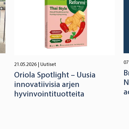
07
21.05.2026
| Uutiset
B
Oriola Spotlight – Uusia
N
innovatiivisia arjen
a
hyvinvointituotteita