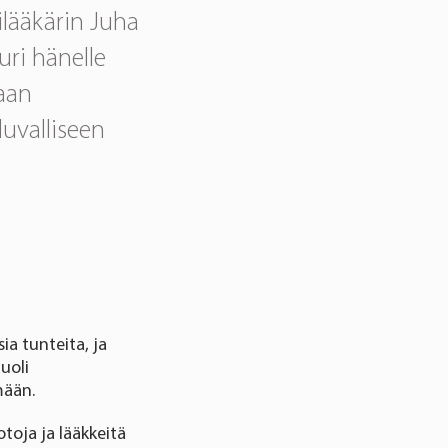
ilääkärin Juha
uri hänelle
haan
uvalliseen
a tunteita, ja
uoli
mään.
oja ja lääkkeitä