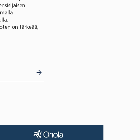
nsisijaisen
omalla
lla.
joten on tärkeää,