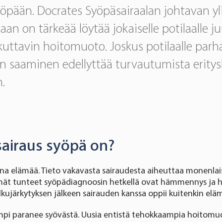
yöpään. Docrates Syöpäsairaalan johtavan yl
n on tärkeää löytää jokaiselle potilaalle ju
ikuttavin hoitomuoto. Joskus potilaalle par
 saaminen edellyttää turvautumista eritysl
.
sairaus syöpä on?
a elämää. Tieto vakavasta sairaudesta aiheuttaa monenlaisi
mmät tunteet syöpädiagnoosin hetkellä ovat hämmennys ja h
lkujärkytyksen jälkeen sairauden kanssa oppii kuitenkin elä
pi paranee syövästä. Uusia entistä tehokkaampia hoitomuot