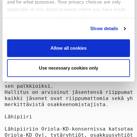
and for what purposes. Your privacy choices are only
applicable on this digital property where you have made
your choices. You can change or withdraw your consent
any time from the Cookie Declaration or by clicking on
Show details
the Privacy trigger icon.
If you allow, we would also like to:
Allow all cookies
Collect information about your geographical
location which can be accurate to within several
Use necessary cookies only
meters
Identify your device by actively scanning it for
specific characteristics (fingerprinting)
Find out more about how your personal data is processed
and set your preferences in the
details section
.
We use cookies to offer you a better user experience,
analyse traffic and for advertising. You may change your
preferences below or at any time later.