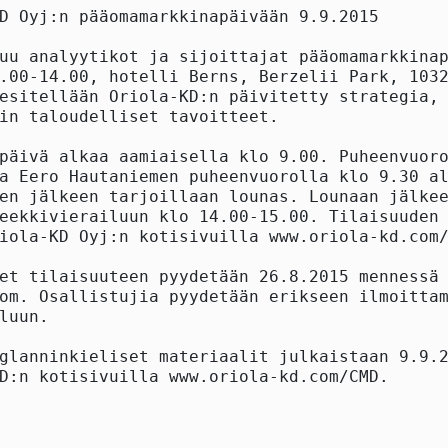
D Oyj:n pääomamarkkinapäivään 9.9.2015

uu analyytikot ja sijoittajat pääomamarkkinap
.00-14.00, hotelli Berns, Berzelii Park, 1032
esitellään Oriola-KD:n päivitetty strategia, 
in taloudelliset tavoitteet.

päivä alkaa aamiaisella klo 9.00. Puheenvuoro
a Eero Hautaniemen puheenvuorolla klo 9.30 al
en jälkeen tarjoillaan lounas. Lounaan jälkee
eekkivierailuun klo 14.00-15.00. Tilaisuuden 
iola-KD Oyj:n kotisivuilla www.oriola-kd.com/
et tilaisuuteen pyydetään 26.8.2015 mennessä 
om. Osallistujia pyydetään erikseen ilmoittam
luun.

glanninkieliset materiaalit julkaistaan 9.9.2
D:n kotisivuilla www.oriola-kd.com/CMD.
