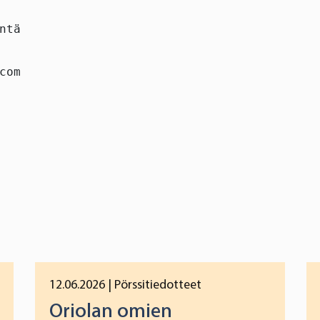
ntä

com

12.06.2026
| Pörssitiedotteet
Oriolan omien