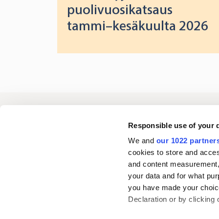
puolivuosikatsaus
tammi–kesäkuulta 2026
Oriola
Responsible use of your 
We and
our 1022 partner
cookies to store and acces
Ota yhteyttä
and content measurement,
your data and for what pur
you have made your choice
Seuraa meitä
L
Declaration or by clicking 
i