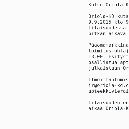
Kutsu Oriola-K
Oriola-KD kuts
9.9.2015 klo 9
Tilaisuudessa 
pitkän aikaväl
Pääomamarkkina
toimitusjohtaj
13.00. Esityst
osallistua apt
julkaistaan Or
Ilmoittautumis
ir@oriola-kd.c
apteekkivierai
Tilaisuuden en
aikaa Oriola-K