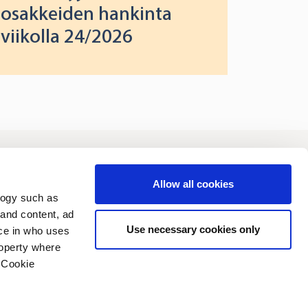
osakkeiden hankinta
viikolla 24/2026
joittajat
Vastuullisuus
Allow all cookies
logy such as
 and content, ad
Use necessary cookies only
ce in who uses
roperty where
 Cookie