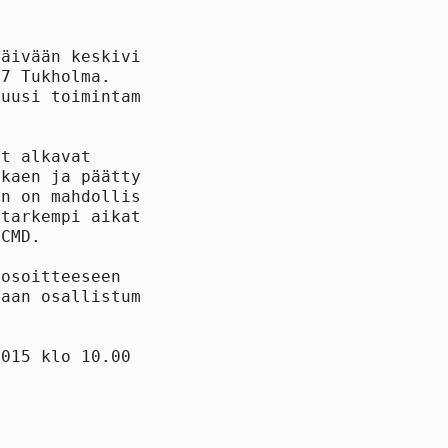
äivään keskiviikkona

7 Tukholma.

uusi toimintamalli ja

t alkavat

kaen ja päättyvät klo

n on mahdollisuus

tarkempi aikataulu

CMD.

osoitteeseen

aan osallistuminen

015 klo 10.00 Suomen
