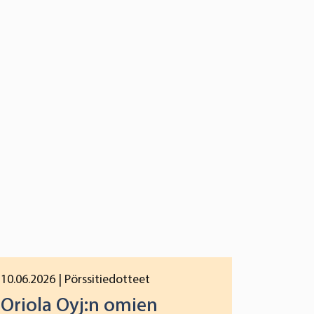
10.06.2026
| Pörssitiedotteet
Oriola Oyj:n omien