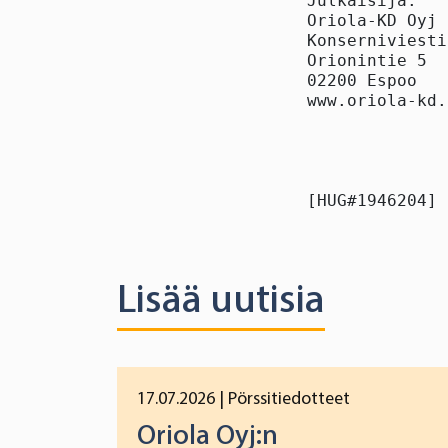
Julkaisija:

Oriola-KD Oyj

Konserniviesti
Orionintie 5

02200 Espoo

www.oriola-kd.
[HUG#1946204]
Lisää uutisia
17.07.2026
| Pörssitiedotteet
Oriola Oyj:n