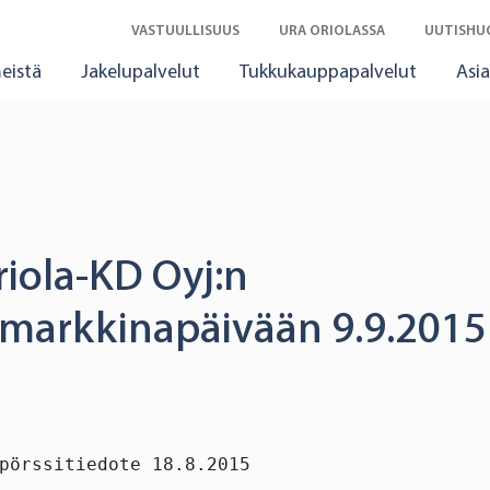
VASTUULLISUUS
URA ORIOLASSA
UUTISHU
eistä
Jakelupalvelut
Tukkukauppapalvelut
Asia
iola-KD Oyj:n
arkkinapäivään 9.9.2015
pörssitiedote 18.8.2015
