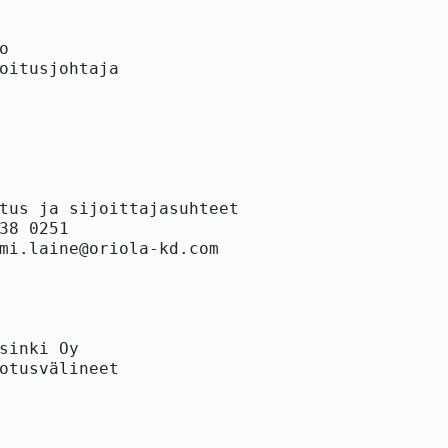


oitusjohtaja

tus ja sijoittajasuhteet

38 0251

mi.laine@oriola-kd.com

sinki Oy

otusvälineet
