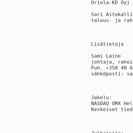
Oriola-KD Oyj

Sari Aitokallio
talous- ja rah
Lisätietoja

Sami Laine

johtaja, rahoi
Puh. +358 40 6
sähköposti: sa
Jakelu:

NASDAQ OMX Hel
Keskeiset tied