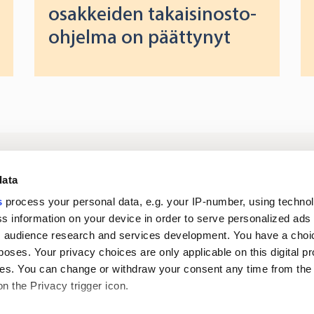
osakkeiden takaisinosto-
ohjelma on päättynyt
Kirjaudu
Tietoa meistä
Si
data
digipalveluihin
s
process your personal data, e.g. your IP-number, using techno
s information on your device in order to serve personalized ads
Ura Oriolassa
Uutiset
 audience research and services development. You have a choi
poses. Your privacy choices are only applicable on this digital p
s. You can change or withdraw your consent any time from the
on the Privacy trigger icon.