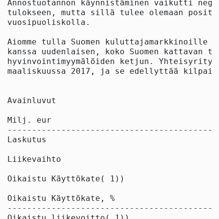
Annostuotannon käynnistäminen vaikutti nega
tulokseen, mutta sillä tulee olemaan positi
vuosipuoliskolla.

Aiomme tulla Suomen kuluttajamarkkinoille p
kanssa uudenlaisen, koko Suomen kattavan te
hyvinvointimyymälöiden ketjun. Yhteisyrityk
maaliskuussa 2017, ja se edellyttää kilpail
Avainluvut                                 
Milj. eur                                  
-------------------------------------------
Laskutus                                   
Liikevaihto                                
Oikaistu Käyttökate( 1))                   
Oikaistu Käyttökate, %                     
-------------------------------------------
Oikaistu liikevoitto( 1))                  