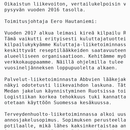
Oikaistun liikevoiton, vertailukelpoisin va
pysyvän vuoden 2016 tasolla.

Toimitusjohtaja Eero Hautaniemi:

Vuoden 2017 alkua leimasi kireä kilpailu Ru
Tämä vaikutti erityisesti kuluttajatuotteis
kilpailukykyämme Kuluttaja-liiketoiminnassa
keskittyvät reseptilääkkeiden saatavuuteen,
alueelliseen organisaatioon. Kehitämme myös
verkkokauppaamme. Näillä ohjelmilla tulee o
vuosineljänneksen loppupuolelta alkaen.

Palvelut-liiketoiminnasta Abbvien lääkejake
näkyi odotetusti liikevaihdon laskuna. Tätä
Medan jakelun käynnistyminen Ruotsissa tois
Logistiikan korkea tehokkuus tuki kannattav
otetaan käyttöön Suomessa kesäkuussa.

Terveydenhuolto-liiketoiminnassa alkoi uusi
annosjakelusopimus. Sopimuksen perusteella 
potilaalle, mikä lähes kaksinkertaistaa ann