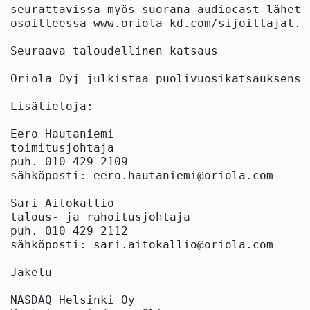
seurattavissa myös suorana audiocast-lähety
osoitteessa www.oriola-kd.com/sijoittajat. 
Seuraava taloudellinen katsaus

Oriola Oyj julkistaa puolivuosikatsauksensa
Lisätietoja:

Eero Hautaniemi

toimitusjohtaja

puh. 010 429 2109

sähköposti: eero.hautaniemi@oriola.com

Sari Aitokallio

talous- ja rahoitusjohtaja

puh. 010 429 2112

sähköposti: sari.aitokallio@oriola.com

Jakelu

NASDAQ Helsinki Oy
