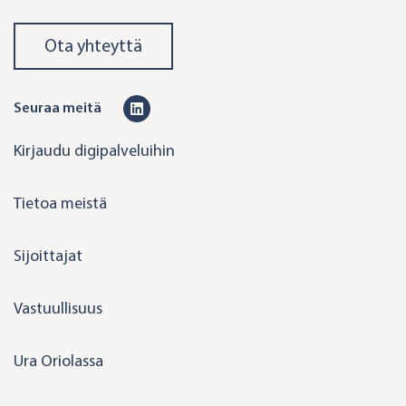
Ota yhteyttä
L
Seuraa meitä
i
Kirjaudu digipalveluihin
n
k
Tietoa meistä
e
d
Sijoittajat
i
n
Vastuullisuus
Ura Oriolassa