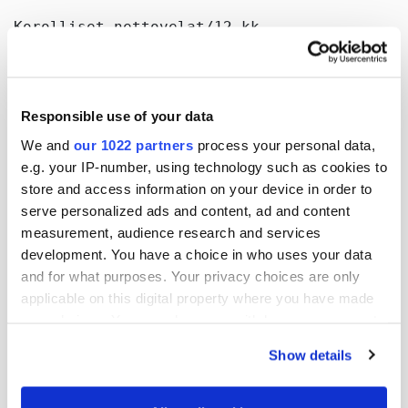
Korolliset nettovelat/12 kk

käyttökate                                 
Responsible use of your data
Oma pääoma/osake, EUR                      
We and
our 1022 partners
process your personal data,
Omavaraisuusaste, %                        
e.g. your IP-number, using technology such as cookies to
store and access information on your device in order to
Oman pääoman tuotto, %                     
serve personalized ads and content, ad and content
Sijoitetun pääoman tuotto, %               
measurement, audience research and services
development. You have a choice in who uses your data
Osakkeita keskimäärin, tkpl( 2))           
and for what purposes. Your privacy choices are only
applicable on this digital property where you have made
your choices. You can change or withdraw your consent
Henkilömäärä keskimäärin                   
any time from the Cookie Declaration or by clicking on
Show details
the Privacy trigger icon.
Henkilömäärä kauden lopussa                
If you allow, we would also like to: