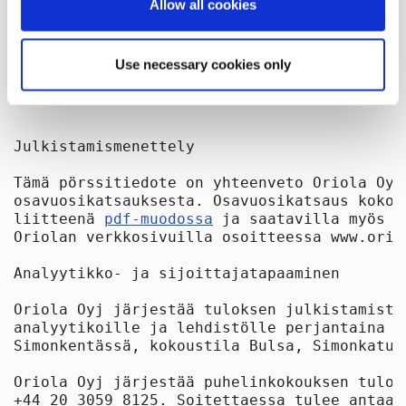
Allow all cookies
Collect information about your geographical
(1)) Oikaisuerät on eritelty taulukossa "Lii
location which can be accurate to within several
oikaisevat erät"

Use necessary cookies only
meters
(2)) Ei sisällä yhtiön hallussa olevia omia 
Identify your device by actively scanning it for
specific characteristics (fingerprinting)
Julkistamismenettely

Find out more about how your personal data is processed
and set your preferences in the
details section
.
Tämä pörssitiedote on yhteenveto Oriola Oyj
osavuosikatsauksesta. Osavuosikatsaus kokon
liitteenä 
pdf-muodossa
 ja saatavilla myös

We use cookies to offer you a better user experience,
Oriolan verkkosivuilla osoitteessa www.orio
analyse traffic and for advertising. You may change your
preferences below or at any time later.
Analyytikko- ja sijoittajatapaaminen

Oriola Oyj järjestää tuloksen julkistamisti
analyytikoille ja lehdistölle perjantaina 2
Simonkentässä, kokoustila Bulsa, Simonkatu 9
Oriola Oyj järjestää puhelinkokouksen tulok
+44 20 3059 8125. Soitettaessa tulee antaa 