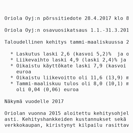
Oriola Oyj:n pörssitiedote 28.4.2017 klo 8.3
Oriola Oyj:n osavuosikatsaus 1.1.-31.3.2017

Taloudellinen kehitys tammi-maaliskuussa 201
  * Laskutus laski 2,6 (kasvoi 5,2)%  ja ol
  * Liikevaihto laski 4,9 (laski 2,4)% ja o
  * Oikaistu käyttökate laski 7,9 (kasvoi 7
    euroa

  * Oikaistu liikevoitto oli 11,6 (13,9) mil
  * Tammi-maaliskuu tulos oli 8,0 (10,1) mi
    oli 0,04 (0,06) euroa

Näkymä vuodelle 2017

Oriolan vuonna 2015 aloitettu kehitysohjelm
asti. Kehityshankkeiden kustannukset sekä R
verkkokaupan, kiristynyt kilpailu rasittava