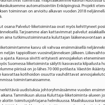
vauhdittivat toimintaa. Ylläpitääksemme kasvun Ruotsissa
ukeskuksemme automatisointiin Enköpingissä. Projekti etene
ksen toiminnan on arvioitu alkavan vuoden 2018 neljännell
ä.
ut osana Palvelut-liiketoimintaa ovat myös kehittyneet posi
jänneksellä. Tarjoamme alan kattavimmat palvelut asiakkai
een aina tutkimustoiminnasta kuluttajan lääkeneuvontaan 
iketoimintamme kasvu oli vahvaa ensimmäisellä neljänneksel
en neljän tappiollisen vuosineljänneksen jälkeen. Liikevaiht
 ajasta. Kasvua siivitti erityisesti annosjakelun etenemine
yös Suomessa liiketoiminta säilytti kasvavasta kilpailusta 
umme piirissä on jo lähes 70 000 potilasta. Väestön ikäänt
e kasvattaa kotihoidon osuutta vauhdittavat annosjakelut
emmissa toimintamaissamme.
erkittäviä uudistuksia johtoryhmässämme vuoden ensim
aikana. Tammikuun alussa Kuluttaja-liiketoiminta-alueen jo
se aloitin toimitusjohtajana helmikuussa. Maaliskuussa konse