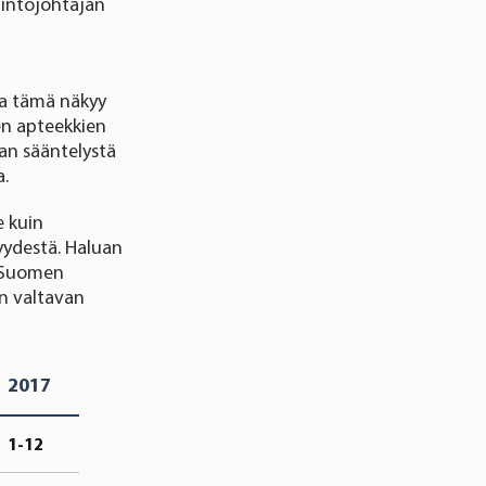
lintojohtajan
sa tämä näkyy
en apteekkien
an sääntelystä
ta.
e kuin
yydestä. Haluan
i Suomen
on valtavan
2017
1-12