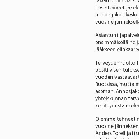
jakelusopimukset 
investoineet jakel
uuden jakelukesku
vuosineljänneksell
Asiantuntijapalvel
ensimmäisellä nel
lääkkeen elinkaar
Terveydenhuolto-li
positiivisen tuloks
vuoden vastaavasta
Ruotsissa, mutta m
aseman. Annosjakel
yhteiskunnan tarv
kehittymistä mol
Olemme tehneet m
vuosineljänneksen 
Anders Torell ja it