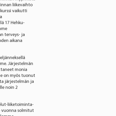
innan liikevaihto
kurssi vaikutti
sa
lä 17 Hehku-
amme
n terveys- ja
oden aikana
eljänneksellä
mme. Järjestelmän
ttaneet monia
me on myös tuonut
ta järjestelmän ja
le noin 2
lut-liiketoiminta-
e vuonna solmitut