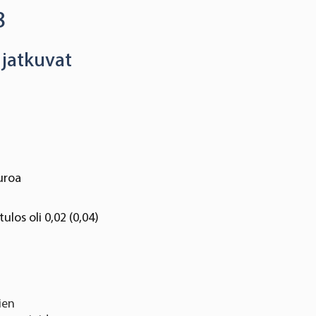
8
 jatkuvat
euroa
los oli 0,02 (0,04)
ien