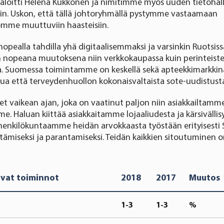
 aloitti Helena Kukkonen ja nimitimme myös uuden tietohal
in. Uskon, että tällä johtoryhmällä pystymme vastaamaan
mme muuttuviin haasteisiin.
nopealla tahdilla yhä digitaalisemmaksi ja varsinkin Ruotsis
 nopeana muutoksena niin verkkokaupassa kuin perinteist
a. Suomessa toimintamme on keskellä sekä apteekkimarkkin
lua että terveydenhuollon kokonaisvaltaista sote-uudistus
 vaikean ajan, joka on vaatinut paljon niin asiakkailtamm
. Haluan kiittää asiakkaitamme lojaaliudesta ja kärsivällis
 henkilökuntaamme heidän arvokkaasta työstään erityisest
itämiseksi ja parantamiseksi. Teidän kaikkien sitoutuminen 
uvat toiminnot
2018
2017
Muutos
1-3
1-3
%