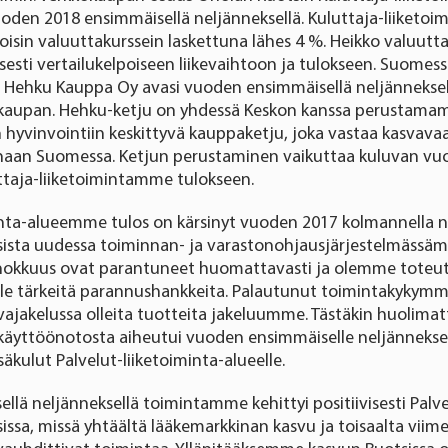
vuoden 2018 ensimmäisellä neljänneksellä. Kuluttaja-liiketoim
oisin valuuttakurssein laskettuna lähes 4 %. Heikko valuutta
isesti vertailukelpoiseen liikevaihtoon ja tulokseen. Suomes
 Hehku Kauppa Oy avasi vuoden ensimmäisellä neljänneksel
okaupan. Hehku-ketju on yhdessä Keskon kanssa perustam
 hyvinvointiin keskittyvä kauppaketju, joka vastaa kasvavaa
naan Suomessa. Ketjun perustaminen vaikuttaa kuluvan vu
uttaja-liiketoimintamme tulokseen.
inta-alueemme tulos on kärsinyt vuoden 2017 kolmannella n
ksista uudessa toiminnan- ja varastonohjausjärjestelmässä
ehokkuus ovat parantuneet huomattavasti ja olemme toteu
le tärkeitä parannushankkeita. Palautunut toimintakykym
ajakelussa olleita tuotteita jakeluumme. Tästäkin huolimat
käyttöönotosta aiheutui vuoden ensimmäiselle neljänneksel
äkulut Palvelut-liiketoiminta-alueelle.
lä neljänneksellä toimintamme kehittyi positiivisesti Palve
ssa, missä yhtäältä lääkemarkkinan kasvu ja toisaalta viim