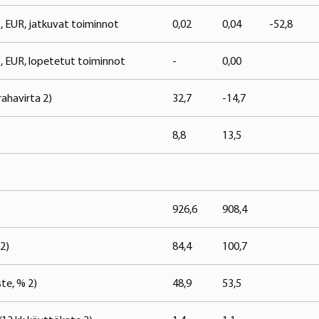
, EUR, jatkuvat toiminnot
0,02
0,04
-52,8
, EUR, lopetetut toiminnot
-
0,00
ahavirta 2)
32,7
-14,7
8,8
13,5
926,6
908,4
 2)
84,4
100,7
te, % 2)
48,9
53,5