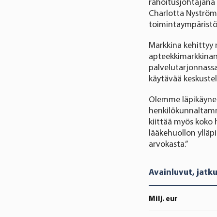
rahoitusjohtajana
Charlotta Nyström
toimintaympäristö
Markkina kehittyy 
apteekkimarkkinan
palvelutarjonnass
käytävää keskuste
Olemme läpikäyneet
henkilökunnaltamme
kiittää myös koko
lääkehuollon ylläp
arvokasta.”
Avainluvut, jatk
Milj. eur