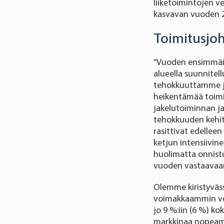
liiketoimintojen ve
kasvavan vuoden 2
Toimitusjoh
“Vuoden ensimmäis
alueella suunnitel
tehokkuuttamme j
heikentämää toim
jakelutoiminnan j
tehokkuuden kehit
rasittivat edellee
ketjun intensiivin
huolimatta onnist
vuoden vastaavaan
Olemme kiristyväss
voimakkaammin ve
jo 9 %:iin (6 %) k
markkinaa nopeamm