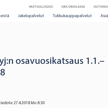
VASTUULLISUUS
URA ORIOLASSA
UUTISHU
eistä
Jakelupalvelut
Tukkukauppapalvelut
Asia
yj:n osavuosikatsaus 1.1.–
18
tiedote 27.4.2018 klo 8.30