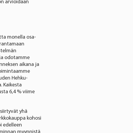
ton arvioidaan
tta monella osa-
parantamaan
stelmän
 ja odotamme
nneksen aikana ja
etoimintaamme
 uuden Hehku-
. Kaikesta
sta 6,4 % viime
siirtyvät yhä
rkkokauppa kohosi
i edelleen
iminnan myynnistä