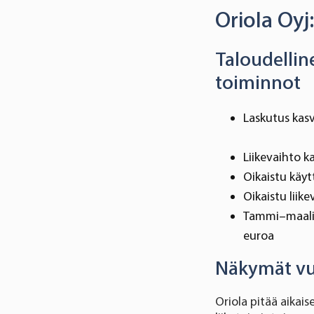
Oriola Oyj
Taloudellin
toiminnot
Laskutus kasv
Liikevaihto ka
Oikaistu käytt
Oikaistu liike
Tammi–maalisk
euroa
Näkymät vu
Oriola pitää aika