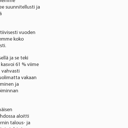
 olemme
e suunnitellusti ja
ä
tiivisesti vuoden
llemme koko
asti.
lä ja se teki
o kasvoi 61 % viime
n vahvasti
huolimatta vakaan
yminen ja
oiminnan
mäisen
hdossa aloitti
rnin talous- ja