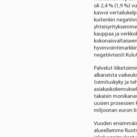
oli 2,4 % (1,9 %) 
kasvoi vertailukelp
kuitenkin negatiiv
yhteisyrityksemme
kauppaa ja verkk
kokonaisvaltaiseen
hyvinvointimarkki
negatiivisesti Kul
Palvelut-liiketoim
alkaneista vaikeu
toimituskyky ja t
asiakaskokemuksel
takaisin monikanav
uusien prosessien 
miljoonan euron lis
Vuoden ensimmäisel
alueellamme Ruotsi