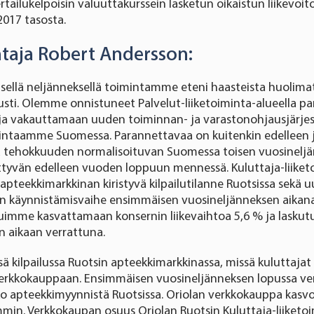
rtailukelpoisin valuuttakurssein lasketun oikaistun liikevoi
017 tasosta.
taja Robert Andersson:
ellä neljänneksellä toimintamme eteni haasteista huolima
lusti. Olemme onnistuneet Palvelut-liiketoiminta-alueella 
a vakauttamaan uuden toiminnan- ja varastonohjausjärje
intaamme Suomessa. Parannettavaa on kuitenkin edelleen
a tehokkuuden normalisoituvan Suomessa toisen vuosineljä
tyvän edelleen vuoden loppuun mennessä. Kuluttaja-liik
n apteekkimarkkinan kiristyvä kilpailutilanne Ruotsissa sekä
en käynnistämisvaihe ensimmäisen vuosineljänneksen aikana
uimme kasvattamaan konsernin liikevaihtoa 5,6 % ja laskutu
 aikaan verrattuna.
ä kilpailussa Ruotsin apteekkimarkkinassa, missä kuluttajat 
rkkokauppaan. Ensimmäisen vuosineljänneksen lopussa ve
oko apteekkimyynnistä Ruotsissa. Oriolan verkkokauppa kasvo
in. Verkkokaupan osuus Oriolan Ruotsin Kuluttaja-liiketo