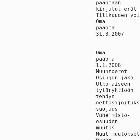
pääomaan

kirjatut erät 
Tilikauden voi
Oma

pääoma

31.3.2007     
Oma

pääoma

1.1.2008      
Muuntoerot    
Osingon jako  
Ulkomaiseen

tytäryhtiöön

tehdyn

nettosijoituks
suojaus       
Vähemmistö-

osuuden

muutos        
Muut muutokset