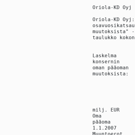
Oriola-KD Oyj 
Oriola-KD Oyj:
osavuosikatsau
muutoksista" -
taulukko kokon
Laskelma

konsernin

oman pääoman

muutoksista:  
              
              
              
              
milj. EUR     
Oma

pääoma

1.1.2007      
Muuntoerot    