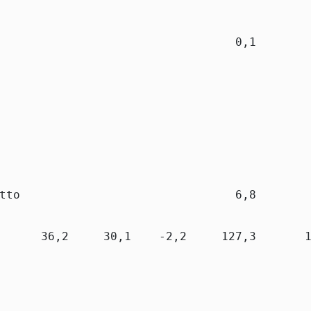
                                  0,1        
                                             
                                             
tto                               6,8        
      36,2     30,1    -2,2     127,3       1