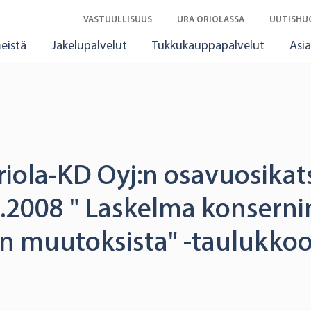
VASTUULLISUUS
URA ORIOLASSA
UUTISHU
eistä
Jakelupalvelut
Tukkukauppapalvelut
Asia
riola-KD Oyj:n osavuosika
.3.2008 " Laskelma konsern
 muutoksista" -taulukko