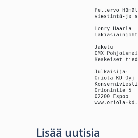
Pellervo Hämäl
viestintä-ja s
Henry Haarla

lakiasiainjoht
Jakelu

OMX Pohjoismai
Keskeiset tied
Julkaisija:

Oriola-KD Oyj

Konserniviesti
Orionintie 5

02200 Espoo

www.oriola-kd.
Lisää uutisia