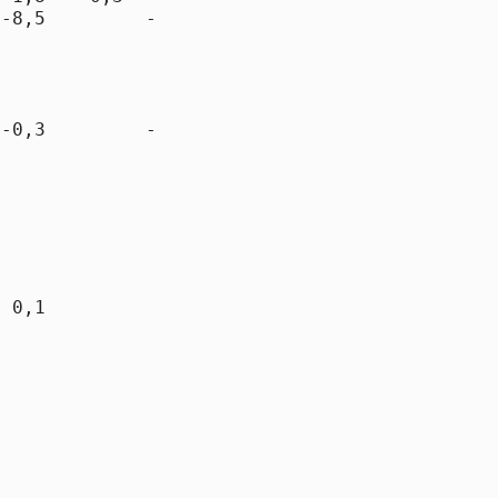
-8,5         -8,5

-0,3         -0,3

                 

                 

 0,1          0,1

                 
