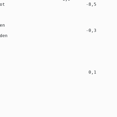
ot                               -8,5        
en

                                 -0,3        
den

                                             
                                             
                                  0,1        
                                             