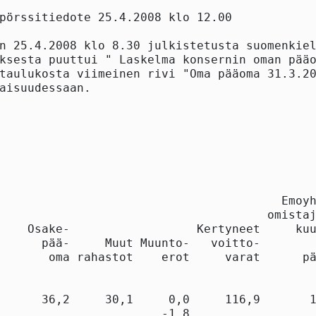
pörssitiedote 25.4.2008 klo 12.00

n 25.4.2008 klo 8.30 julkistetusta suomenkiel
ksesta puuttui " Laskelma konsernin oman pääo
taulukosta viimeinen rivi "Oma pääoma 31.3.20
aisuudessaan.

                                             
                                        Emoyh
                                      omistaj
    Osake-                  Kertyneet     kuu
      pää-     Muut Muunto-   voitto-        
       oma rahastot    erot     varat      pä
      36,2     30,1     0,0     116,9       1
                       -1,8                  