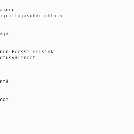
äinen

ijoittajasuhdejohtaja

aja

nen Pörssi Helsinki

otusvälineet

ntä

com