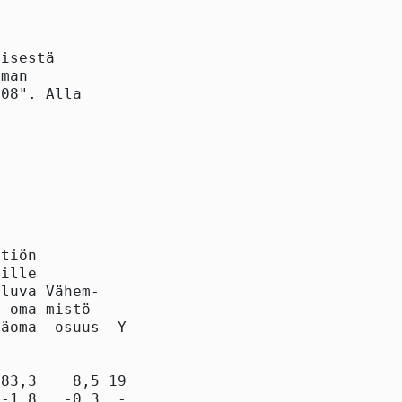
isestä

man

08". Alla

             

tiön

ille

luva Vähem-

 oma mistö-

äoma  osuus  Yht.

83,3    8,5 191,8

-1,8   -0,3  -2,1
