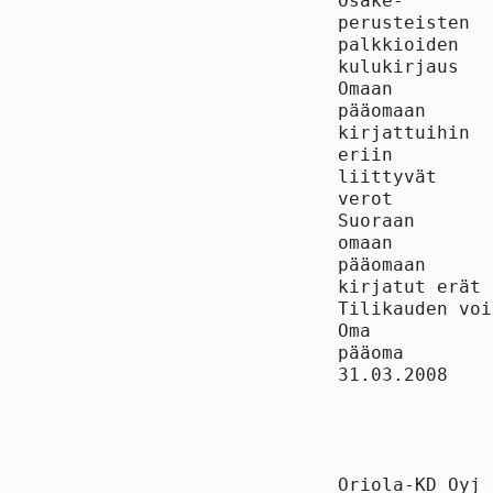
Osake-

perusteisten

palkkioiden

kulukirjaus   
Omaan

pääomaan

kirjattuihin

eriin

liittyvät

verot         
Suoraan

omaan

pääomaan

kirjatut erät 
Tilikauden voi
Oma

pääoma

31.03.2008    
Oriola-KD Oyj
