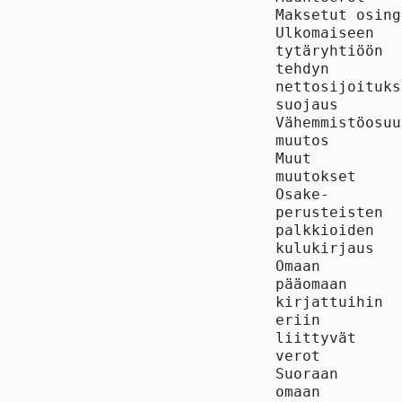
Maksetut osing
Ulkomaiseen

tytäryhtiöön

tehdyn

nettosijoituks
suojaus       
Vähemmistöosuu
muutos        
Muut

muutokset     
Osake-

perusteisten

palkkioiden

kulukirjaus   
Omaan

pääomaan

kirjattuihin

eriin

liittyvät

verot         
Suoraan

omaan
