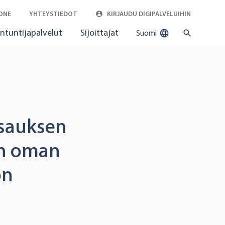
ONE
YHTEYSTIEDOT
KIRJAUDU DIGIPALVELUIHIN
ntuntijapalvelut
Sijoittajat
Suomi
tsauksen
in oman
on