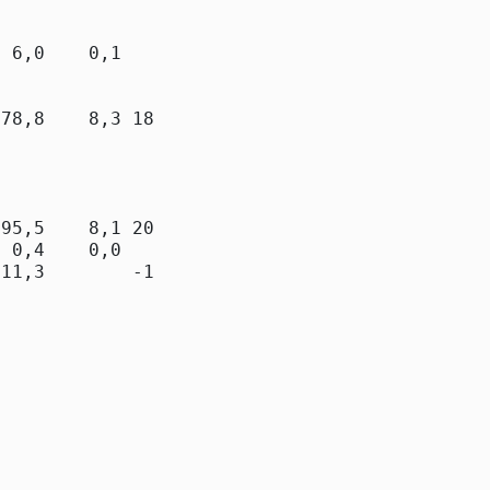
                 

 6,0    0,1   6,1

78,8    8,3 187,0

95,5    8,1 203,6

 0,4    0,0   0,4

11,3        -11,3

                 

                 

              0,0
