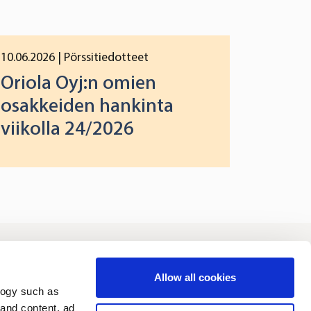
10.06.2026
| Pörssitiedotteet
Oriola Oyj:n omien
osakkeiden hankinta
viikolla 24/2026
joittajat
Vastuullisuus
Allow all cookies
logy such as
 and content, ad