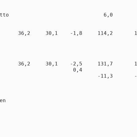
                                             
tto                               6,0        
      36,2     30,1    -1,8     114,2       1
      36,2     30,1    -2,5     131,7       1
                        0,4                  
                                -11,3       -
en

                                             
                                             
                                             