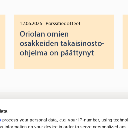
12.06.2026
| Pörssitiedotteet
Oriolan omien
osakkeiden takaisinosto-
ohjelma on päättynyt
Kirjaudu
Tietoa meistä
Si
data
digipalveluihin
s
process your personal data, e.g. your IP-number, using techno
s information on your device in order to serve personalized ads