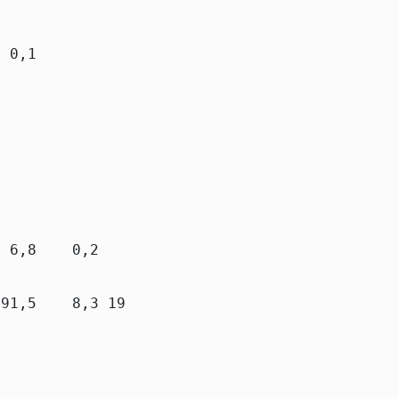
 0,1          0,1

                 

                 

 6,8    0,2   6,9

91,5    8,3 199,8
