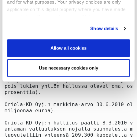
and for what purposes. Your privacy choices are only
applicable on this digital property where you have made
your choices. You can change or withdraw your consent
any time from the Cookie Declaration or by clicking on
Show details
the Privacy trigger icon.
If you allow, we would also like to:
Allow all cookies
Collect information about your geographical
location which can be accurate to within several
Use necessary cookies only
meters
Identify your device by actively scanning it for
specific characteristics (fingerprinting)
Find out more about how your personal data is processed
and set your preferences in the
details section
.
We use cookies to offer you a better user experience,
analyse traffic and for advertising. You may change your
preferences below or at any time later.