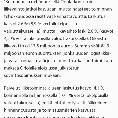
”Kolmannella neljänneksellä Oriola-konsernin
liikevaihto jatkoi kasvuaan, mutta haasteet toiminnan
tehokkuudessa rasittivat kannattavuutta. Laskutus
kasvoi 2,6 % (8,9 % vertailukelpoisilla
valuuttakursseilla), mutta liikevaihto laski 2,0 % (kasvoi
4,5 % vertailukelpoisilla valuuttakursseilla). Oikaistu
liikevoitto oli 17,5 miljoonaa euroa. Summa sisältää 9
miljoonan euron suorituksen, jonka uuden logistiikka-
ja varastonhallintajärjestelmän IT-ratkaisun toimittaja
maksaa Oriolalle elokuussa julkistetun
sovintosopimuksen mukaan.
Palvelut-liiketoiminta-alueen laskutus kasvoi 4,1 %
kolmannella neljänneksellä (10,1 % vertailukelpoisilla
valuuttakursseilla), mikä johtui erityisesti lääkkeiden
hinnannoususta ja toimistusmäärien kasvusta
pääasiassa Ruotsissa. Suomen uuden logistiikka- ja