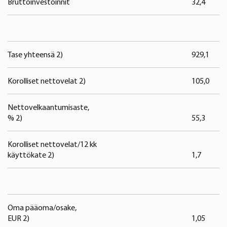
Bruttoinvestoinnit
32,4
3
Tase yhteensä 2)
929,1
9
Korolliset nettovelat 2)
105,0
1
Nettovelkaantumisaste,
% 2)
55,3
5
Korolliset nettovelat/12 kk
käyttökate 2)
1,7
1
Oma pääoma/osake,
EUR 2)
1,05
1