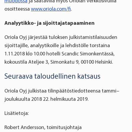
muodossa
ja saatavilla myös Oriolan verkkosivuilla
osoitteessa
www.oriola.com/fi
.
Analyytikko- ja sijoittajatapaaminen
Oriola Oyj järjestää tuloksen julkistamistilaisuuden
sijoittajille, analyytikoille ja lehdistölle torstaina
1.11.2018 klo 10.00 hotelli Scandic Simonkentässä,
kokoustila Ateljee 3, Simonkatu 9, 00100 Helsinki.
Seuraava taloudellinen katsaus
Oriola Oyj julkistaa tilinpäätöstiedotteensa tammi–
joulukuulta 2018 22. helmikuuta 2019.
Lisätietoja:
Robert Andersson, toimitusjohtaja