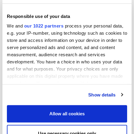
kustannustehokkuutta koko organisaatiossa.”
Responsible use of your data
Avainluvut,
jatkuvat toiminnot
2018
2017
Muutos
2018
2
We and
our 1022 partners
process your personal data,
e.g. your IP-number, using technology such as cookies to
store and access information on your device in order to
Milj. eur
7-9
7-9
%
1-9
1
serve personalized ads and content, ad and content
measurement, audience research and services
Laskutus
844,2
823,1
2,6
2589,2
2
development. You have a choice in who uses your data
and for what purposes. Your privacy choices are only
Liikevaihto
369,9
377,6
-2,0
1157,5
1
applicable on this digital property where you have made
your choices. You can change or withdraw your consent
Oikaistu käyttökate
24,7
16,7
48,2
53,5
5
any time from the Cookie Declaration or by clicking on
Show details
the Privacy trigger icon.
Oikaistu käyttökate, %
6,7
4,4
4,6
4
If you allow, we would also like to:
Allow all cookies
Oikaistu liikevoitto 1)
17,5
9,7
81,2
31,7
3
Collect information about your geographical
location which can be accurate to within several
Use necessary cookies only