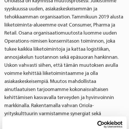
Oriolassa on käynnissä muutosprosessi. Julkistimme
syyskuussa uuden, asiakaskeskeisemmän ja
tehokkaamman organisaation. Tammikuun 2019 alusta
liiketoiminta-alueemme ovat Consumer, Pharma ja
Retail. Osana organisaatiomuutosta luomme uuden
Operations-nimisen konsernitason toiminnon, joka
tukee kaikkia liiketoimintoja ja kattaa logistiikan,
annosjakelun tuotannon sekä epäsuoran hankinnan.
Uskon vahvasti siihen, että tämän muutoksen avulla
voimme kehittää liiketoimintaamme ja olla
asiakaskeskeisempiä. Muutos mahdollistaa
ainutlaatuisen tarjoomamme kokonaisvaltaisen
kehittämisen kasvavalla terveyden ja hyvinvoinnin
markkinalla. Rakentamalla vahvan Oriola-
yrityskulttuurin varmistamme synergiat sekä
parannamme toimintamme laatua ja