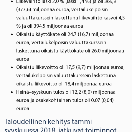
Liikevaihto laski 2,0 % (laski 1,4 %) ja oli 369,9
(377,6) miljoonaa euroa, vertailukelpoisin
valuuttakurssein laskettuna liikevaihto kasvoi 4,5
% ja oli 394,5 miljoonaa euroa
Oikaistu käyttökate oli 24,7 (16,7) miljoonaa
euroa, vertailukelpoisin valuuttakurssein
laskettuna oikaistu käyttökate oli 26,0 miljoonaa
euroa
Oikaistu liikevoitto oli 17,5 (9,7) miljoonaa euroa,
vertailukelpoisin valuuttakurssein laskettuna
oikaistu liikevoitto oli 18,4 miljoonaa euroa
Heinä–syyskuun tulos oli 12,2 (8,0) miljoonaa
euroa ja osakekohtainen tulos oli 0,07 (0,04)
euroa
Taloudellinen kehitys tammi–
syyskuussa 2018, jatkuvat toiminnot