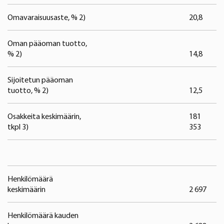
Omavaraisuusaste, % 2)
20,8
2
Oman pääoman tuotto,
% 2)
14,8
1
Sijoitetun pääoman
tuotto, % 2)
12,5
1
Osakkeita keskimäärin,
181
1
tkpl 3)
353
3
Henkilömäärä
keskimäärin
2 697
2
Henkilömäärä kauden