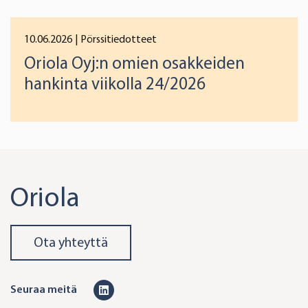
10.06.2026
| Pörssitiedotteet
Oriola Oyj:n omien osakkeiden
hankinta viikolla 24/2026
Oriola
Ota yhteyttä
L
Seuraa meitä