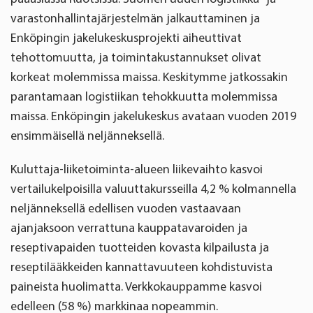
varastonhallintajärjestelmän jalkauttaminen ja
Enköpingin jakelukeskusprojekti aiheuttivat
tehottomuutta, ja toimintakustannukset olivat
korkeat molemmissa maissa. Keskitymme jatkossakin
parantamaan logistiikan tehokkuutta molemmissa
maissa. Enköpingin jakelukeskus avataan vuoden 2019
ensimmäisellä neljänneksellä.
Kuluttaja-liiketoiminta-alueen liikevaihto kasvoi
vertailukelpoisilla valuuttakursseilla 4,2 % kolmannella
neljänneksellä edellisen vuoden vastaavaan
ajanjaksoon verrattuna kauppatavaroiden ja
reseptivapaiden tuotteiden kovasta kilpailusta ja
reseptilääkkeiden kannattavuuteen kohdistuvista
paineista huolimatta. Verkkokauppamme kasvoi
edelleen (58 %) markkinaa nopeammin.