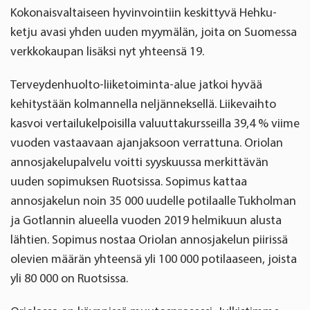
Kokonaisvaltaiseen hyvinvointiin keskittyvä Hehku-
ketju avasi yhden uuden myymälän, joita on Suomessa
verkkokaupan lisäksi nyt yhteensä 19.
Terveydenhuolto-liiketoiminta-alue jatkoi hyvää
kehitystään kolmannella neljänneksellä. Liikevaihto
kasvoi vertailukelpoisilla valuuttakursseilla 39,4 % viime
vuoden vastaavaan ajanjaksoon verrattuna. Oriolan
annosjakelupalvelu voitti syyskuussa merkittävän
uuden sopimuksen Ruotsissa. Sopimus kattaa
annosjakelun noin 35 000 uudelle potilaalle Tukholman
ja Gotlannin alueella vuoden 2019 helmikuun alusta
lähtien. Sopimus nostaa Oriolan annosjakelun piirissä
olevien määrän yhteensä yli 100 000 potilaaseen, joista
yli 80 000 on Ruotsissa.