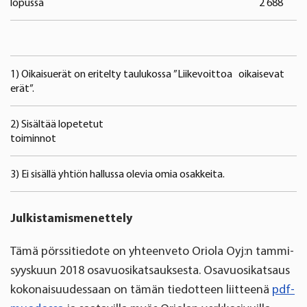
lopussa
2 688
2
1) Oikaisuerät on eritelty taulukossa ”Liikevoittoa oikaisevat
erät”.
2) Sisältää lopetetut
toiminnot
3) Ei sisällä yhtiön hallussa olevia omia osakkeita.
Julkistamismenettely
Tämä pörssitiedote on yhteenveto Oriola Oyj:n tammi-
syyskuun 2018 osavuosikatsauksesta. Osavuosikatsaus
kokonaisuudessaan on tämän tiedotteen liitteenä
pdf-