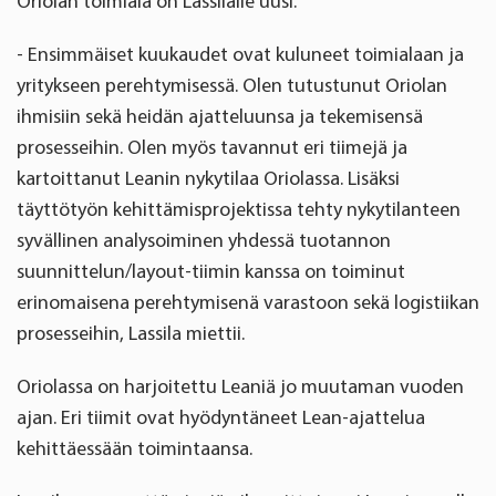
Oriolan toimiala on Lassilalle uusi.
- Ensimmäiset kuukaudet ovat kuluneet toimialaan ja
yritykseen perehtymisessä. Olen tutustunut Oriolan
ihmisiin sekä heidän ajatteluunsa ja tekemisensä
prosesseihin. Olen myös tavannut eri tiimejä ja
kartoittanut Leanin nykytilaa Oriolassa. Lisäksi
täyttötyön kehittämisprojektissa tehty nykytilanteen
syvällinen analysoiminen yhdessä tuotannon
suunnittelun/layout-tiimin kanssa on toiminut
erinomaisena perehtymisenä varastoon sekä logistiikan
prosesseihin, Lassila miettii.
Oriolassa on harjoitettu Leaniä jo muutaman vuoden
ajan. Eri tiimit ovat hyödyntäneet Lean-ajattelua
kehittäessään toimintaansa.