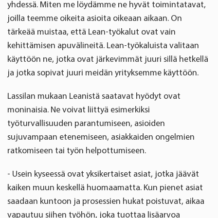
yhdessä. Miten me löydämme ne hyvät toimintatavat,
joilla teemme oikeita asioita oikeaan aikaan. On
tärkeää muistaa, että Lean-työkalut ovat vain
kehittämisen apuvälineitä. Lean-työkaluista valitaan
käyttöön ne, jotka ovat järkevimmät juuri sillä hetkellä
ja jotka sopivat juuri meidän yrityksemme käyttöön.
Lassilan mukaan Leanistä saatavat hyödyt ovat
moninaisia. Ne voivat liittyä esimerkiksi
työturvallisuuden parantumiseen, asioiden
sujuvampaan etenemiseen, asiakkaiden ongelmien
ratkomiseen tai työn helpottumiseen.
- Usein kyseessä ovat yksikertaiset asiat, jotka jäävät
kaiken muun keskellä huomaamatta. Kun pienet asiat
saadaan kuntoon ja prosessien hukat poistuvat, aikaa
vapautuu siihen työhön, joka tuottaa lisäarvoa