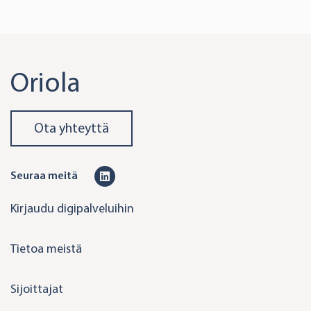
Oriola
Ota yhteyttä
L
Seuraa meitä
i
Kirjaudu digipalveluihin
n
k
Tietoa meistä
e
d
Sijoittajat
i