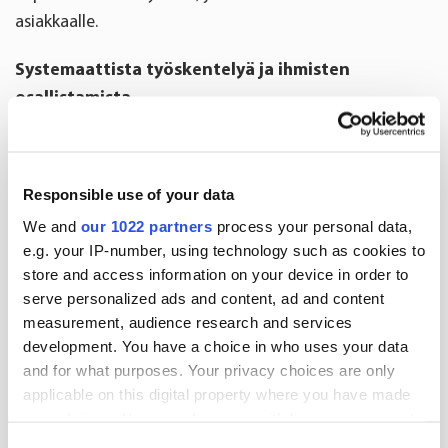
asiakkaalle.
Systemaattista työskentelyä ja ihmisten
osallistamista
Lassilan mukaan Lean Manager on ennen kaikkea
valmentaja, joka opastaa henkilöstöä katselemaan
Responsible use of your data
asioita kehittämisen näkökulmasta. Joissakin
We and
our 1022 partners
process your personal data,
projekteissa Lean Manager saattaa toimia
e.g. your IP-number, using technology such as cookies to
projektipäällikkönä itse, joissakin enemmän sparraajan
store and access information on your device in order to
ja valmentajan roolissa.
serve personalized ads and content, ad and content
measurement, audience research and services
- Isompien projektien lisäksi kiinnitämme jatkossa
development. You have a choice in who uses your data
entistä enemmän huomioita jatkuvaan kehittymiseen
and for what purposes. Your privacy choices are only
ja pienempien parannusten toteuttamiseen. Tällöin
applicable on this digital property where you have made
ohjaan ja valmennan henkilöstöä löytämään
your choices. You can change or withdraw your consent
any time from the Cookie Declaration or by clicking on
kehityskohteet, asettamaan tavoitteita ja etsimään