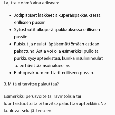
Lajittele nämä aina erikseen:
Jodipitoiset lääkkeet alkuperäispakkauksessa
erilliseen pussiin.
Sytostaatit alkuperäispakkauksessa erilliseen
pussiin.
Ruiskut ja neulat läpäisemättömään astiaan
pakattuna. Astia voi olla esimerkiksi pullo tai
purkki. Kysy apteekistasi, kuinka insuliinineulat
tulee hävittää asuinalueellasi.
Elohopeakuumemittarit erilliseen pussiin.
3. Mitä ei tarvitse palauttaa?
Esimerkiksi perusvoiteita, ravintolisiä tai
luontaistuotteita ei tarvitse palauttaa apteekkiin. Ne
kuuluvat sekajätteeseen.