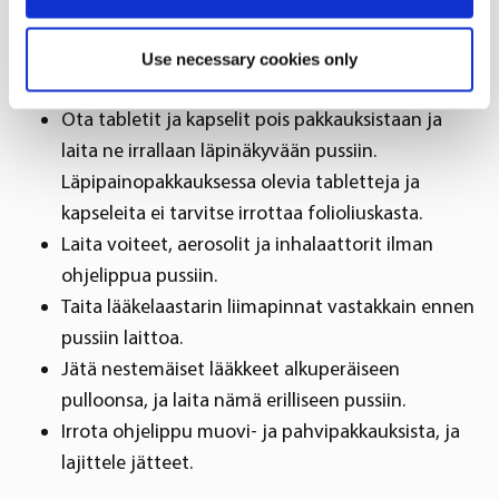
sekä tuubit, joissa on vielä lääkettä.
Collect information about your geographical
location which can be accurate to within several
Use necessary cookies only
2. Miten lajittelen lääkkeet?
meters
Identify your device by actively scanning it for
Ota tabletit ja kapselit pois pakkauksistaan ja
specific characteristics (fingerprinting)
laita ne irrallaan läpinäkyvään pussiin.
Find out more about how your personal data is processed
Läpipainopakkauksessa olevia tabletteja ja
and set your preferences in the
details section
.
kapseleita ei tarvitse irrottaa folioliuskasta.
Laita voiteet, aerosolit ja inhalaattorit ilman
We use cookies to offer you a better user experience,
ohjelippua pussiin.
analyse traffic and for advertising. You may change your
preferences below or at any time later.
Taita lääkelaastarin liimapinnat vastakkain ennen
pussiin laittoa.
Jätä nestemäiset lääkkeet alkuperäiseen
pulloonsa, ja laita nämä erilliseen pussiin.
Irrota ohjelippu muovi- ja pahvipakkauksista, ja
lajittele jätteet.