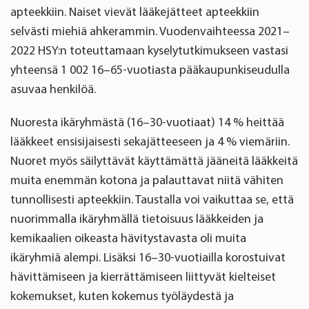
apteekkiin. Naiset vievät lääkejätteet apteekkiin
selvästi miehiä ahkerammin. Vuodenvaihteessa 2021–
2022 HSY:n toteuttamaan kyselytutkimukseen vastasi
yhteensä 1 002 16–65-vuotiasta pääkaupunkiseudulla
asuvaa henkilöä.
Nuoresta ikäryhmästä (16–30-vuotiaat) 14 % heittää
lääkkeet ensisijaisesti sekajätteeseen ja 4 % viemäriin.
Nuoret myös säilyttävät käyttämättä jääneitä lääkkeitä
muita enemmän kotona ja palauttavat niitä vähiten
tunnollisesti apteekkiin. Taustalla voi vaikuttaa se, että
nuorimmalla ikäryhmällä tietoisuus lääkkeiden ja
kemikaalien oikeasta hävitystavasta oli muita
ikäryhmiä alempi. Lisäksi 16–30-vuotiailla korostuivat
hävittämiseen ja kierrättämiseen liittyvät kielteiset
kokemukset, kuten kokemus työläydestä ja