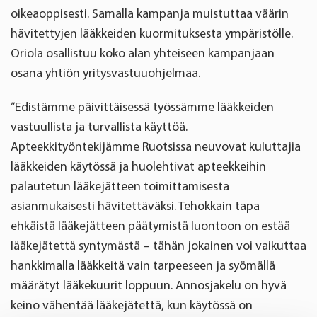
oikeaoppisesti. Samalla kampanja muistuttaa väärin
hävitettyjen lääkkeiden kuormituksesta ympäristölle.
Oriola osallistuu koko alan yhteiseen kampanjaan
osana yhtiön yritysvastuuohjelmaa.
”Edistämme päivittäisessä työssämme lääkkeiden
vastuullista ja turvallista käyttöä.
Apteekkityöntekijämme Ruotsissa neuvovat kuluttajia
lääkkeiden käytössä ja huolehtivat apteekkeihin
palautetun lääkejätteen toimittamisesta
asianmukaisesti hävitettäväksi. Tehokkain tapa
ehkäistä lääkejätteen päätymistä luontoon on estää
lääkejätettä syntymästä – tähän jokainen voi vaikuttaa
hankkimalla lääkkeitä vain tarpeeseen ja syömällä
määrätyt lääkekuurit loppuun. Annosjakelu on hyvä
keino vähentää lääkejätettä, kun käytössä on