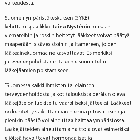
vaikeudesta.
Suomen ympäristökeskuksen (SYKE)
kehittämispäällikkö
Taina Nysténin
mukaan
viemäreihin ja roskiin heitetyt lääkkeet voivat päätyä
maaperään, sisävesistöihin ja Itämereen, joiden
lääkeainekuormaa ne kasvattavat. Esimerkiksi
jätevedenpuhdistamoita ei ole suunniteltu
lääkejäämien poistamiseen.
”Suomessa kaikki ihmisten tai eläinten
terveydenhoidosta ja kotitalouksista peräisin oleva
lääkejäte on luokiteltu vaaralliseksi jätteeksi. Lääkkeet
on kehitetty vaikuttamaan pieninä pitoisuuksina ja
pienikin päästö voi aiheuttaa haittaa ympäristössä.
Lääkejätteiden aiheuttamia haittoja ovat esimerkiksi
eliöissä havaittavat hormonaaliset ja