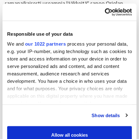
samanaikaisesti useampia lääkkeitä”, sanoo Oriolan
vastuullisuuspäällikkö
Sanna Veräjänkorva
.
Kampanjan toteuttaa viestintätoimisto Kaiku, ja siinä
Responsible use of your data
ovat mukana Apteekkariliitto, GSK, HSY, Lääketeollisuus
We and
our 1022 partners
process your personal data,
ry, Orion, Oriola, Pihlajalinna, sosiaali- ja
e.g. your IP-number, using technology such as cookies to
terveysministeriö, Suomen ympäristökeskus SYKE
store and access information on your device in order to
(kampanjan asiantuntija), Tamro, Yliopiston Apteekki ja
serve personalized ads and content, ad and content
ympäristöministeriö.
measurement, audience research and services
development. You have a choice in who uses your data
Muistilista: Näin hävität lääkkeet
and for what purposes. Your privacy choices are only
oikeaoppisesti
applicable on this digital property where you have made
your choices. You can change or withdraw your consent
1. Mitä lääkkeitä apteekkiin tulee palauttaa?
any time from the Cookie Declaration or by clicking on
Show details
the Privacy trigger icon.
Palauta apteekkiin käytetyt lääkelaastarit, kiinteät ja
If you allow, we would also like to:
nestemäiset lääkkeet, inhalaattorit, tabletit ja kapselit
Allow all cookies