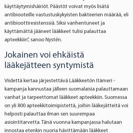
käyttäytymishäiriöt. Päästöt voivat myös lisätä
antibiooteille vastustuskykyisten bakteerien määrää, eli
antibioottiresistenssiä. Siksi vanhentuneet ja
käyttämättä jääneet lääkkeet tulisi palauttaa
apteekkiin”, sanoo Nystén.
Jokainen voi ehkäistä
lääkejätteen syntymistä
Viidettä kertaa järjestettävä Lääkkeetön Itämeri -
kampanja kannustaa jälleen suomalaisia palauttamaan
vanhat ja tarpeettomat lääkkeet apteekkiin. Suomessa
on yli 800 apteekkitoimipistettä, joihin lääkejätteitä voi
helposti palauttaa ilman sen suurempaa
asiointitarvetta. Tänä vuonna kampanjassa halutaan
innostaa etenkin nuoria hävittämään lääkkeet