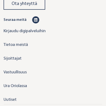
Ota yhteyttä
L
Seuraa meitä
i
Kirjaudu digipalveluihin
n
k
Tietoa meistä
e
d
Sijoittajat
i
n
Vastuullisuus
Ura Oriolassa
Uutiset